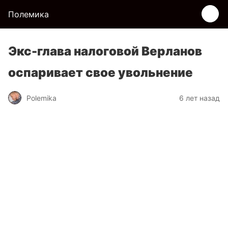
Полемика
Экс-глава налоговой Верланов
оспаривает свое увольнение
Polemika
6 лет назад