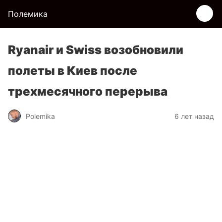
Полемика
Ryanair и Swiss возобновили
полеты в Киев после
трехмесячного перерыва
Polemika
6 лет назад