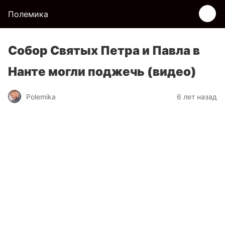
Полемика
Собор Святых Петра и Павла в
Нанте могли поджечь (видео)
Polemika
6 лет назад