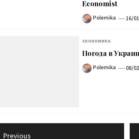
Economist
Polemika
16/0
ЭКОНОМИКА
Погода в Украин
Polemika
08/0
авигация
Previous