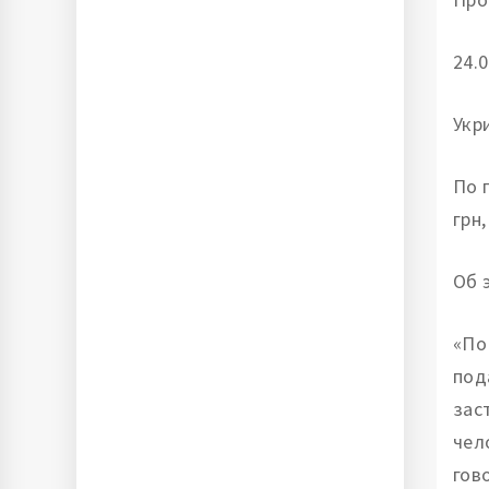
24.0
Укр
По 
грн
Об 
«По
под
зас
чел
гов