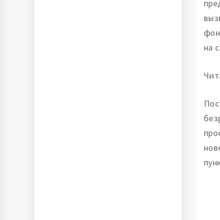
пре
выз
фон
на 
Чит
Пос
без
про
нов
пун