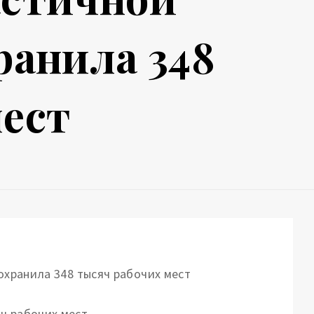
ранила 348
мест
ч рабочих мест