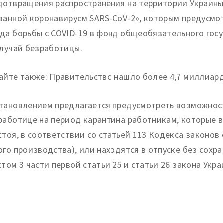
дотвращения распространения на территории Украины
ванной коронавирусм SАRS-СоV-2», которым предусмот
да борьбы с COVID-19 в фонд общеобязательного госу
случай безработицы.
айте также: Правительство нашло более 4,7 миллиард
тановлением предлагается предусмотреть возможнос
работице на период карантина работникам, которые в
стоя, в соответствии со статьей 113 Кодекса законов
ого производства), или находятся в отпуске без сохр
ктом 3 части первой статьи 25 и статьи 26 закона Укра