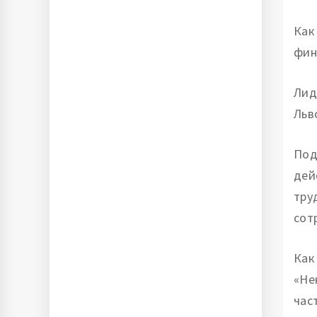
Как
фин
Лид
Льв
Под
дей
тру
сот
Как
«Не
час