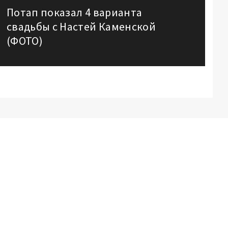
Потап показал 4 варианта
Next
свадьбы с Настей Каменской
post:
(ФОТО)