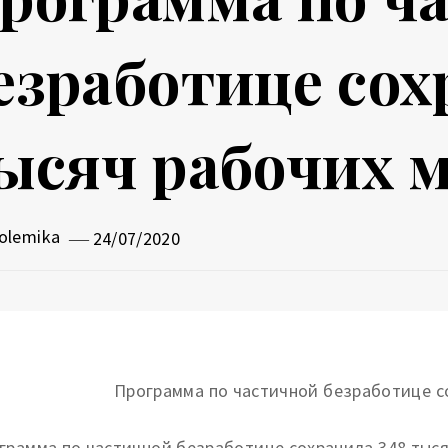
езработице сох
ысяч рабочих 
olemika
24/07/2020
грамма по частичной безработице сохранила 348 тыся