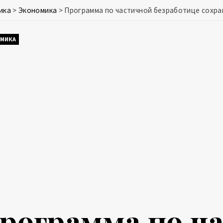
ика
>
Экономика
>
Программа по частичной безработице сохран
МИКА
рограмма по ч