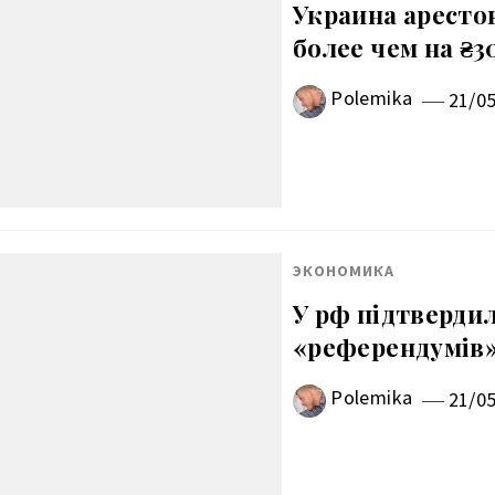
Украина аресто
более чем на ₴
Polemika
21/0
ЭКОНОМИКА
У рф підтверди
«референдумів»
Polemika
21/0