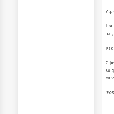
Укр
Нац
на 
Как
Офи
за 
евр
Фот