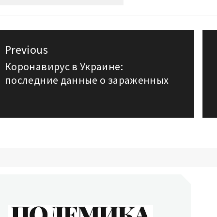
авигация
Previous
о
Коронавирус в Украине:
Previous
последние данные о зараженных
post:
аписям