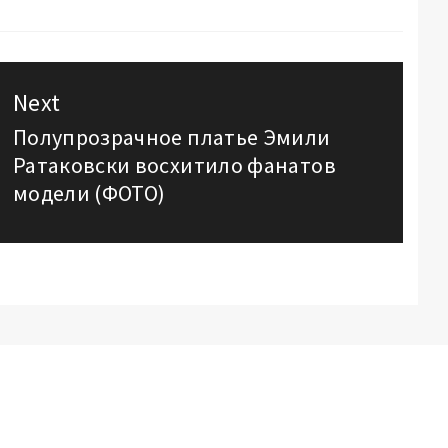
Next
Полупрозрачное платье Эмили
Next
Ратаковски восхитило фанатов
post:
модели (ФОТО)