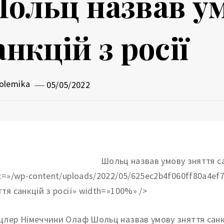
ольц назвав у
анкцій з росії
olemika
05/05/2022
rc=»/wp-content/uploads/2022/05/625ec2b4f060ff80a4ef
ття санкцій з росії» width=»100%» />
цлер Німеччини Олаф Шольц назвав умову зняття санкці