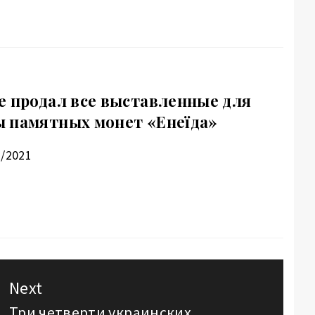
е продал все выставленные для
 памятных монет «Енеїда»
1/2021
Next
Три четверти украинских