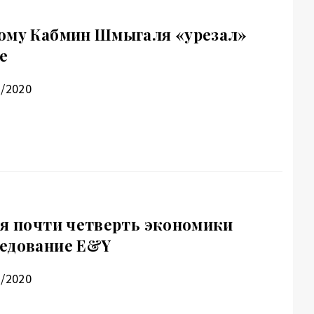
ому Кабмин Шмыгаля «урезал»
е
3/2020
ся почти четверть экономики
ледование E&Y
2/2020