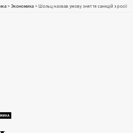
ика
>
Экономика
>
Шольц назвав умову зняття санкцій з росії
МИКА