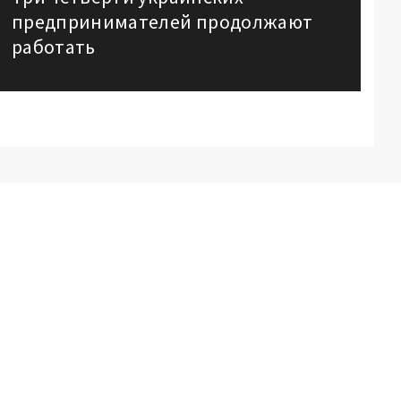
Next
предпринимателей продолжают
post:
работать