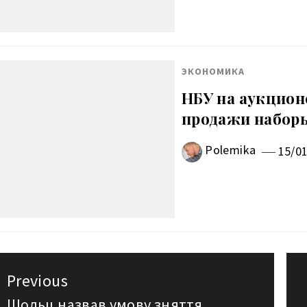
ЭКОНОМИКА
НБУ на аукцион
продажи наборы
Polemika
15/0
авигация
Previous
Шольц назвав умову зняття