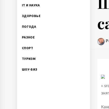
Ш
IT И НАУКА
с
ЗДОРОВЬЕ
ПОГОДА
РАЗНОЕ
P
СПОРТ
ТУРИЗМ
ШОУ-БИЗ
» s
зня
Кан