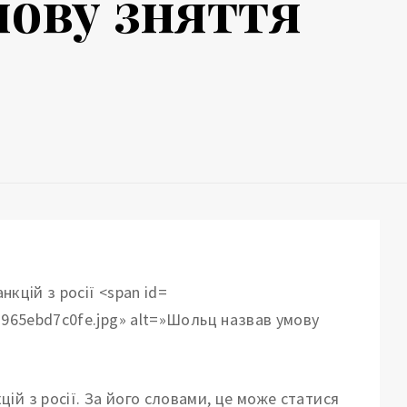
мову зняття
7965ebd7c0fe.jpg» alt=»Шольц назвав умову
й з росії. За його словами, це може статися