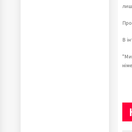
лиш
Про
В і
"Ми
нім