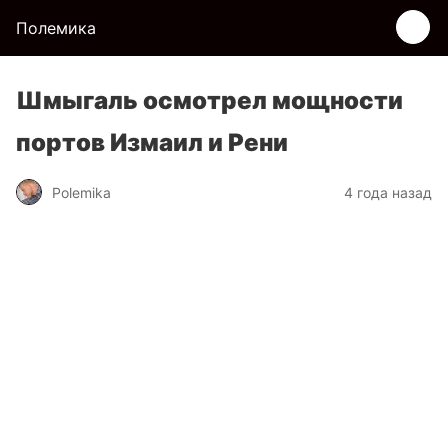
Полемика
Шмыгаль осмотрел мощности
портов Измаил и Рени
Polemika
4 года назад