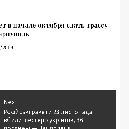
т в начале октября сдать трассу
ариуполь
9/2019
Next
Російські ракети 23 листопада
Next
вбили шестеро укрїнців, 36
post:
поранені — Нацполіція