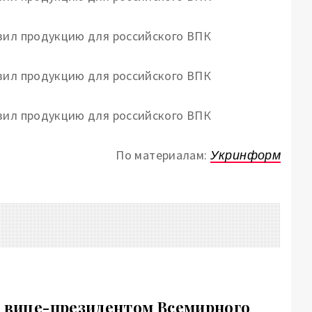
По материалам:
Укринформ
с вице-президентом Всемирного