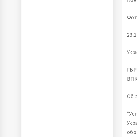
Фот
23.1
Укр
ГБР
ВПК
Об 
"Ус
Укр
обо