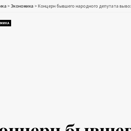
ика
>
Экономика
>
Концерн бывшего народного депутата выво
МИКА
онцерн бывшег