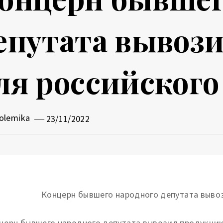
епутата вывоз
ля российског
olemika
23/11/2022
церн бывшего народного депутата вывозил продукци