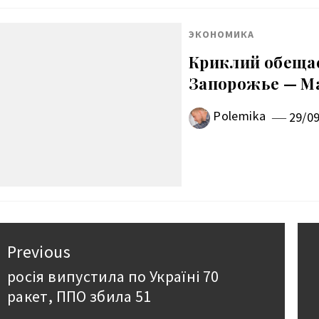
ЭКОНОМИКА
Криклий обещае
Запорожье — М
Polemika
29/0
авигация
Previous
о
росія випустила по Україні 70
Previous
ракет, ППО збила 51
post:
аписям