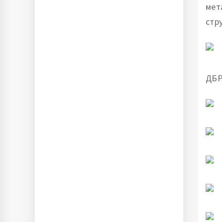
мет
стр
ДБР