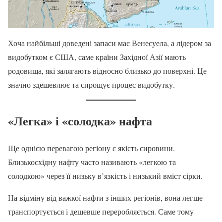
Хоча найбільші доведені запаси має Венесуела, а лідером за
видобутком є США, саме країни Західної Азії мають
родовища, які залягають відносно близько до поверхні. Це
значно здешевлює та спрощує процес видобутку.
«Легка» і «солодка» нафта
Ще однією перевагою регіону є якість сировини.
Близькосхідну нафту часто називають «легкою та
солодкою» через її низьку в’язкість і низький вміст сірки.
На відміну від важкої нафти з інших регіонів, вона легше
транспортується і дешевше переробляється. Саме тому