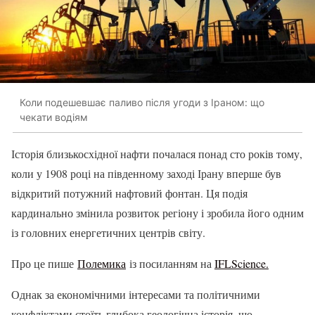
Коли подешевшає паливо після угоди з Іраном: що
чекати водіям
Історія близькосхідної нафти почалася понад сто років тому,
коли у 1908 році на південному заході Ірану вперше був
відкритий потужний нафтовий фонтан. Ця подія
кардинально змінила розвиток регіону і зробила його одним
із головних енергетичних центрів світу.
Про це пише
Полемика
із посиланням на
IFLScience.
Однак за економічними інтересами та політичними
конфліктами стоїть глибока геологічна історія, що