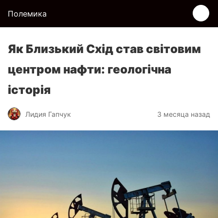
Полемика
Як Близький Схід став світовим
центром нафти: геологічна
історія
Лидия Гапчук
3 месяца назад