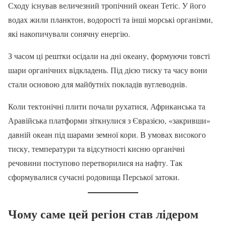
Сходу існував величезний тропічний океан Тетіс. У його
водах жили планктон, водорості та інші морські організми,
які накопичували сонячну енергію.
З часом ці рештки осідали на дні океану, формуючи товсті
шари органічних відкладень. Під дією тиску та часу вони
стали основою для майбутніх покладів вуглеводнів.
Коли тектонічні плити почали рухатися, Африканська та
Аравійська платформи зіткнулися з Євразією, «закривши»
давній океан під шарами земної кори. В умовах високого
тиску, температури та відсутності кисню органічні
речовини поступово перетворилися на нафту. Так
сформувалися сучасні родовища Перської затоки.
Чому саме цей регіон став лідером