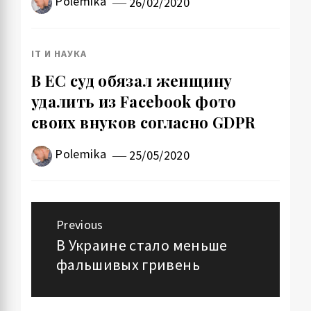
Polemika
26/02/2020
IT И НАУКА
В ЕС суд обязал женщину
удалить из Facebook фото
своих внуков согласно GDPR
Polemika
25/05/2020
Навигация
Previous
по
В Украине стало меньше
Previous
фальшивых гривень
post:
записям