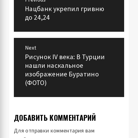
по
Нацбанк укрепил гривню
Previous
до 24,24
post:
записям
Next
Рисунок IV века: В Турции
Next
нашли наскальное
post:
изображение Буратино
(ФОТО)
ДОБАВИТЬ КОММЕНТАРИЙ
Для отправки комментария вам