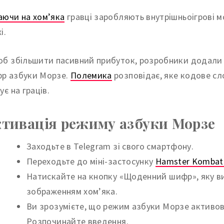
аючи на хом’яка
гравці заробляють внутрішньоігрові м
і.
об збільшити пасивний прибуток, розробники додали у
р азбуки Морзе.
Полемика
розповідає, яке кодове сл
ує на граців.
тивація режиму азбуки Морзе
Заходьте в Telegram зі свого смартфону.
Переходьте до міні-застосунку
Hamster Kombat
Натискайте на кнопку «Щоденний шифр», яку ви
зображенням хом’яка.
Ви зрозумієте, що режим азбуки Морзе активов
Розпочинайте введення.