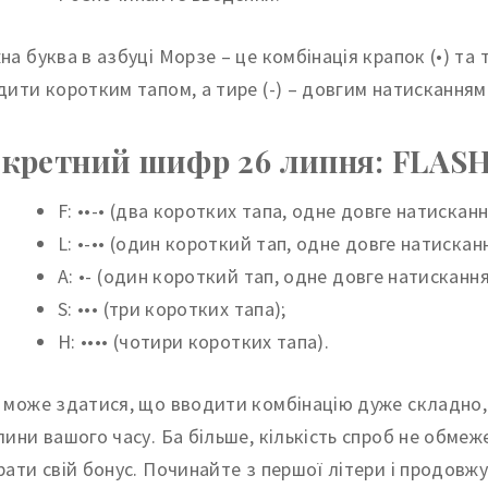
на буква в азбуці Морзе – це комбінація крапок (•) та т
дити коротким тапом, а тире (-) – довгим натисканням
кретний шифр 26 липня: FLAS
F: ••-• (два коротких тапа, одне довге натискан
L: •-•• (один короткий тап, одне довге натискан
A: •- (один короткий тап, одне довге натискання
S: ••• (три коротких тапа);
H: •••• (чотири коротких тапа).
 може здатися, що вводити комбінацію дуже складно, 
лини вашого часу. Ба більше, кількість спроб не обмеж
рати свій бонус. Починайте з першої літери і продовж