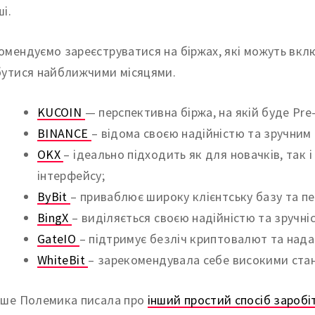
і.
омендуємо зареєструватися на біржах, які можуть вклю
бутися найближчими місяцями.
KUCOIN
— перспективна біржа, на якій буде Pr
BINANCE
– відома своєю надійністю та зручним
OKX
– ідеально підходить як для новачків, так 
інтерфейсу;
ByBit
– приваблює широку клієнтську базу та пе
BingX
– виділяється своєю надійністю та зручні
GateIO
– підтримує безліч криптовалют та надає
WhiteBit
– зарекомендувала себе високими ста
іше Полемика писала про
інший простий спосіб заробі