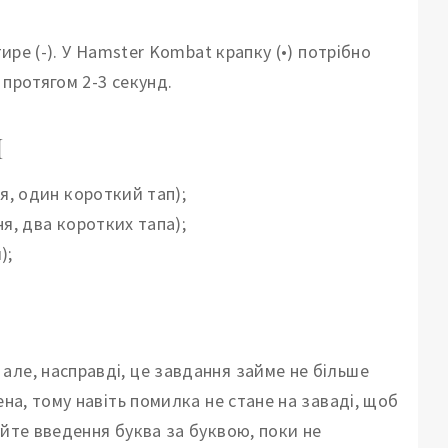
ире (-). У Hamster Kombat крапку (•) потрібно
 протягом 2-3 секунд.
H
ня, один короткий тап);
ня, два коротких тапа);
);
але, насправді, це завдання займе не більше
ена, тому навіть помилка не стане на заваді, щоб
уйте введення буква за буквою, поки не