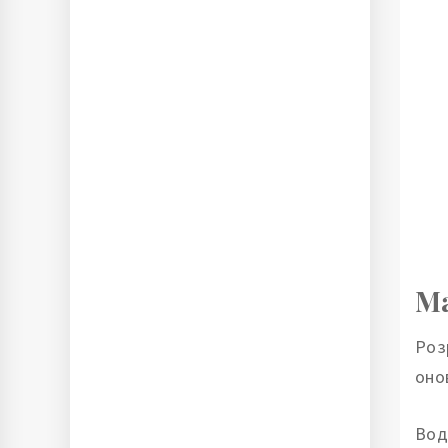
Ма
Роз
оно
Вод