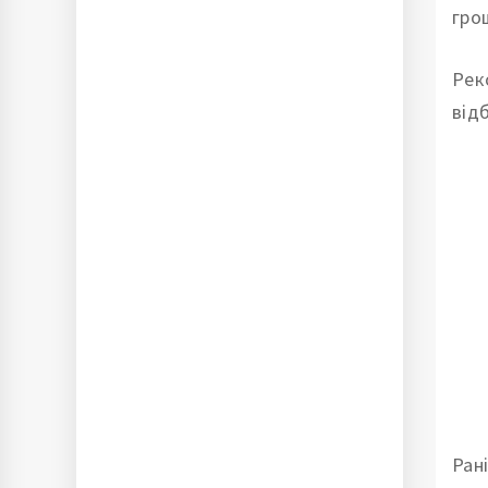
грош
Рек
від
Ран