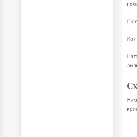
поб
Піс
Кол
Наг
лип
Сх
Нас
кри