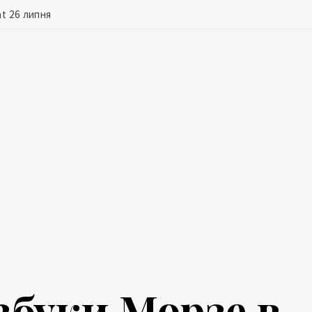
t 26 липня
збуки Морзе в