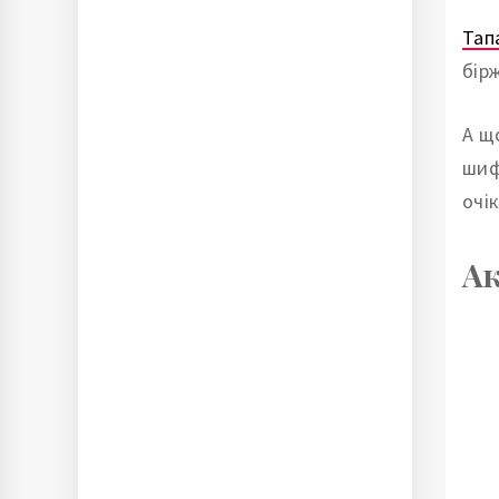
Тап
бірж
А щ
шиф
очік
Ак