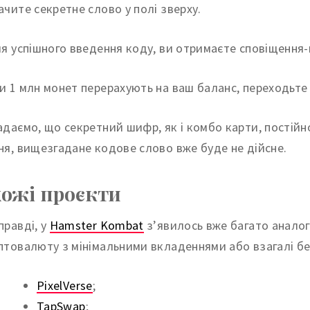
ачите секретне слово у полі зверху.
ля успішного введення коду, ви отримаєте сповіщення
и 1 млн монет перерахують на ваш баланс, переходьте
адаємо, що секретний шифр, як і комбо карти, постійно
ня, вищезгадане кодове слово вже буде не дійсне.
ожі проєкти
правді, у
Hamster Kombat
з’явилось вже багато аналог
птовалюту з мінімальними вкладеннями або взагалі без
PixelVerse
;
TapSwap
;