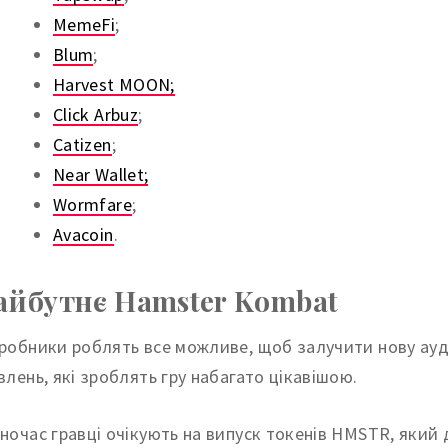
MemeFi
;
Blum
;
Harvest MOON;
Click Arbuz
;
Catizen
;
Near Wallet;
Wormfare
;
Avacoin
.
йбутнє Hamster Kombat
робники роблять все можливе, щоб залучити нову ауд
влень, які зроблять гру набагато цікавішою.
ночас гравці очікують на випуск токенів HMSTR, який