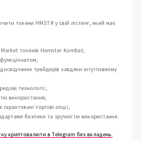
чити токени HMSTR у свій лістинг, який має
e-Market токенів Hamster Kombat;
 функціоналом;
і досвідчених трейдерів завдяки інтуїтивному
редові технології;
стю використання;
 гарантовані торгові опції;
ндартами безпеки та зручністю використання.
тку криптовалюти в Telegram без вкладень.