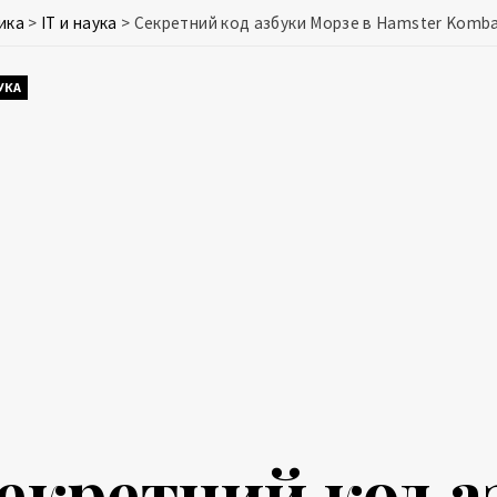
ика
>
IT и наука
>
Секретний код азбуки Морзе в Hamster Komba
АУКА
екретний код а