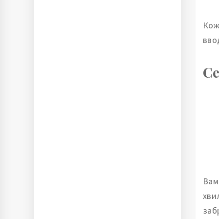
Кож
вво
Се
Вам
хви
заб