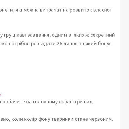
онети, які можна витрачат на розвиток власної
 гру цікаві завдання, одним з яких ж секретний
ово потрібно розгадати 26 липня та який бонус
.
 побачите на головному екрані гри над
ано, коли колір фону тваринки стане червоним.