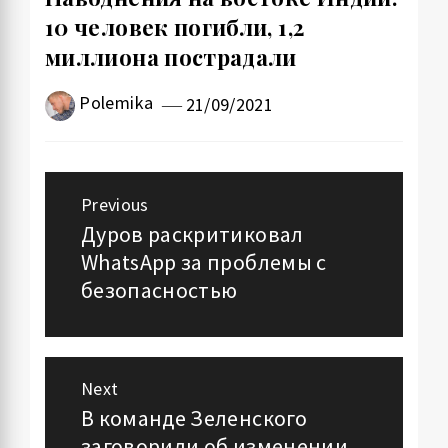
10 человек погибли, 1,2
миллиона пострадали
Polemika
21/09/2021
Навигация
Previous
по
Дуров раскритиковал
Previous
WhatsApp за проблемы с
post:
записям
безопасностью
Next
В команде Зеленского
Next
заговорили об изменении
post: