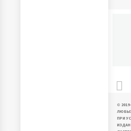
П
Ново
© 201
ЛЮБЫХ
ПРИ У
ИЗДАН