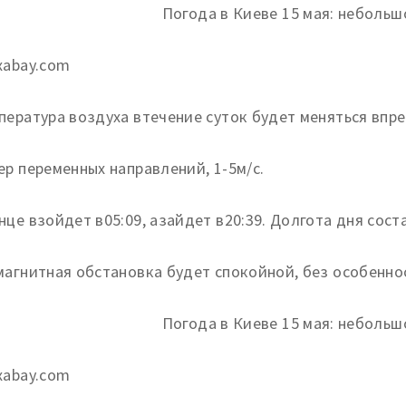
xabay.com
пература воздуха втечение суток будет меняться впр
ер переменных направлений, 1-5м/с.
нце взойдет в05:09, азайдет в20:39. Долгота дня сост
магнитная обстановка будет спокойной, без особенно
xabay.com