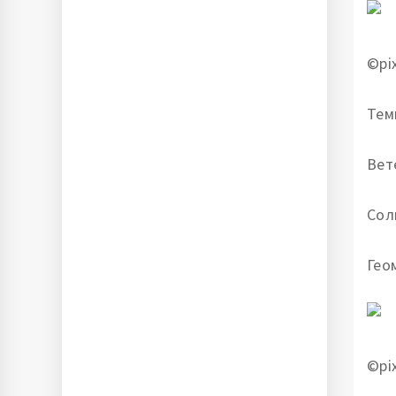
©pi
Тем
Вет
Сол
Гео
©pi