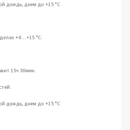
еделах +4…+15 °С.
авит 15ч 30мин.
стей.