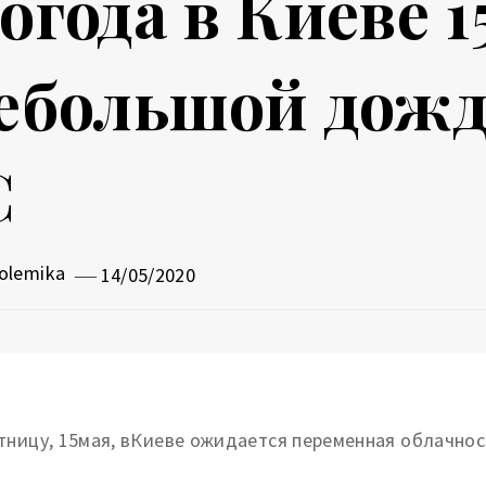
огода в Киеве 1
ебольшой дождь
С
olemika
14/05/2020
тницу, 15мая, вКиеве ожидается переменная облачно