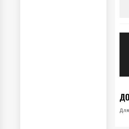
Н
п
з
ДО
Для