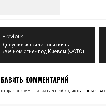
авигация
Previous
о
Девушки жарили сосиски на
Previous
«вечном огне» под Киевом (ФОТО)
post:
аписям
БАВИТЬ КОММЕНТАРИЙ
 отправки комментария вам необходимо
авторизоват