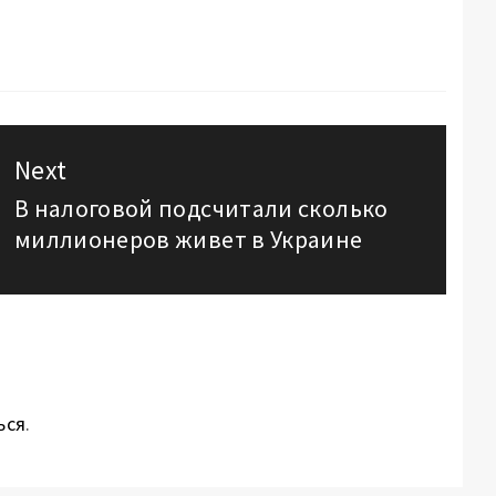
Next
В налоговой подсчитали сколько
Next
миллионеров живет в Украине
post:
ься
.