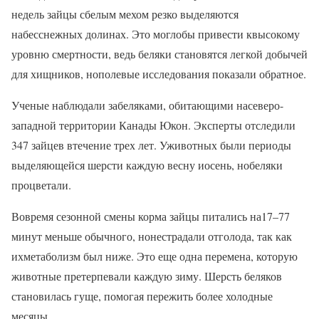
недель зайцы сбелым мехом резко выделяются
набесснежных долинах. Это моглобы привести квысокому
уровню смертности, ведь беляки становятся легкой добычей
для хищников, нополевые исследования показали обратное.
Ученые наблюдали забеляками, обитающими насеверо-
западной территории Канады Юкон. Эксперты отследили
347 зайцев втечение трех лет. Уживотных были периоды
выделяющейся шерсти каждую весну иосень, нобеляки
процветали.
Вовремя сезонной смены корма зайцы питались на17–77
минут меньше обычного, нонестрадали отголода, так как
ихметаболизм был ниже. Это еще одна перемена, которую
животные претерпевали каждую зиму. Шерсть беляков
становилась гуще, помогая пережить более холодные
месяцы.