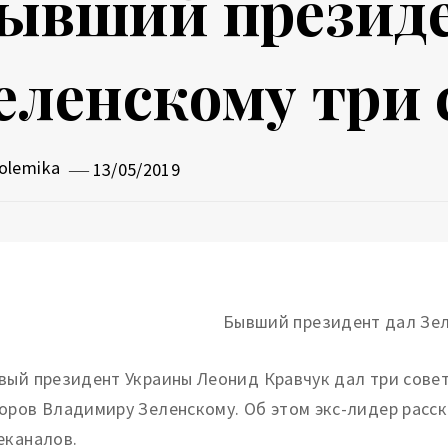
ывший президе
еленскому три 
olemika
13/05/2019
вый президент Украины Леонид Кравчук дал три сове
оров Владимиру Зеленскому. Об этом экс-лидер расск
еканалов.