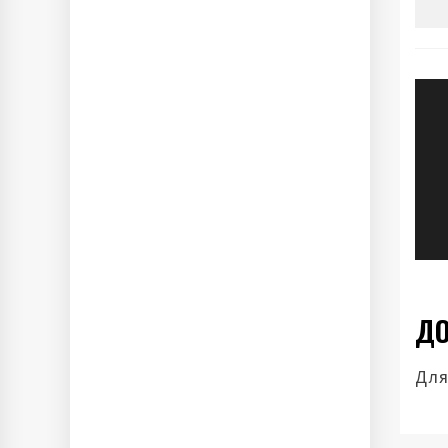
Н
п
з
ДО
Для