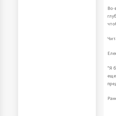
Во-
глу
что
Чит
Еле
"Я 
еще
пре
Ран