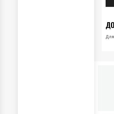
ДО
Для
П
Ново