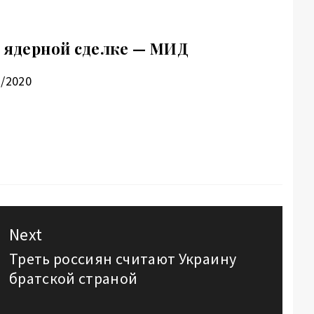
в ядерной сделке — МИД
1/2020
Next
Треть россиян считают Украину
Next
братской страной
post: