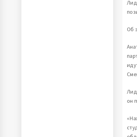
Лид
поз
Об 
Ана
пар
иду
Сме
Лид
он 
«На
сту
обл