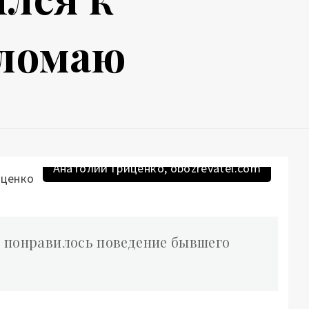
бломаю
Анатолий Гриценко, obozrevatel.com
е понравилось поведение бывшего