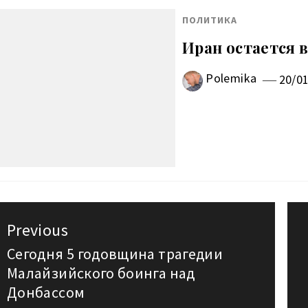
ПОЛИТИКА
Иран остается 
Polemika
20/0
авигация
Previous
о
Сегодня 5 годовщина трагедии
Previous
Малайзийского боинга над
post:
аписям
Донбассом