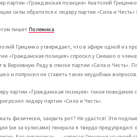
ер партии «Гражданская позиция» Анатолий Гриценко 
иции силы обратился к лидеру партии «Сила и Честь»
этом пишет
Полемика
.
толий Гриценко утверждает, что в эфире одной из пр
тии «Гражданская позиция» спросил у Смешко о член
т в Верховную Раду в списке партии «Сила и Честь». 
шко и попросил не ставить таких неудобных вопросов
еру партии «Гражданская позиция» такое поведение с
пригрозил лидеру партии «Сила и Честь».
жать физически, закрыть рот? Не удастся! Эти подлые
дии (не за кулисами) генерала я твердо предупредил:
омаю. Без охранника», — написал Гриценко на своей с