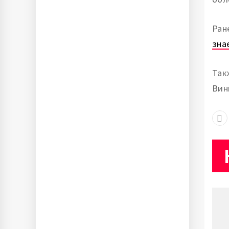
Ран
зна
Так
Вин