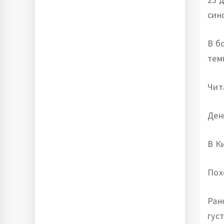
син
В б
тем
Чит
Ден
В К
Пох
Ран
гус