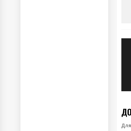
Н
п
з
ДО
Для