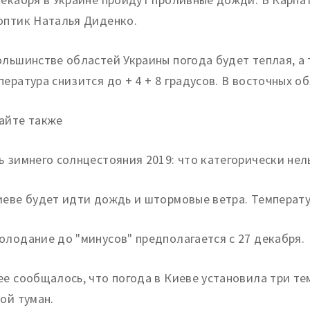
оптик Наталья Диденко.
ольшинстве областей Украины погода будет теплая, а 
пература снизится до + 4 + 8 градусов. В восточных обл
айте также
ь зимнего солнцестояния 2019: что категорически нел
иеве будет идти дождь и штормовые ветра. Температур
олодание до "минусов" предполагается с 27 декабря.
ее сообщалось, что погода в Киеве установила три те
той туман.