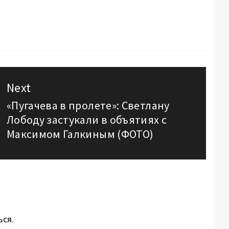
Next
«Пугачева в пролете»: Светлану
Next
Лободу застукали в объятиях с
post:
Максимом Галкиным (ФОТО)
ься
.