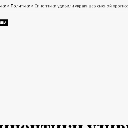
ика
>
Политика
>
Синоптики удивили украинцев сменой прогно
ИКА
иноптики уди