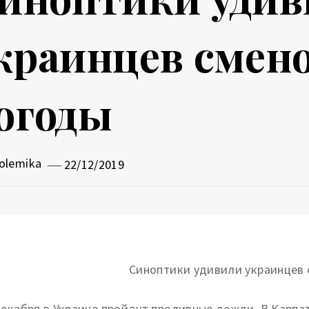
краинцев смено
огоды
olemika
22/12/2019
декабря в Украине пройдут проливные дожди. В Карпат