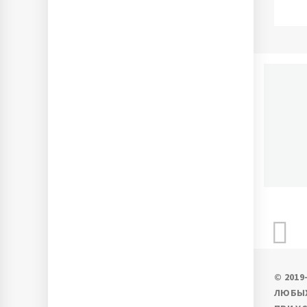
П
Ново
© 201
ЛЮБЫХ