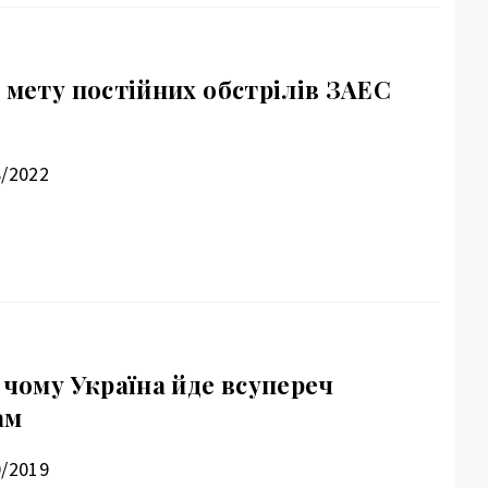
 мету постійних обстрілів ЗАЕС
8/2022
 чому Україна йде всупереч
ам
0/2019