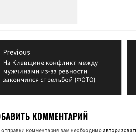
авигация
Previous
о
На Киевщине конфликт между
Previous
мужчинами из-за ревности
post:
аписям
закончился стрельбой (ФОТО)
БАВИТЬ КОММЕНТАРИЙ
 отправки комментария вам необходимо
авторизоват