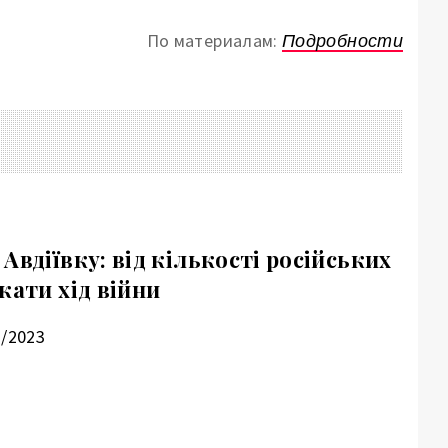
По материалам:
Подробности
Авдіївку: від кількості російських
жати хід війни
1/2023