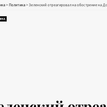
ика
>
Политика
>
Зеленский отреагировал на обострение на Д
ИКА
еленский отреа