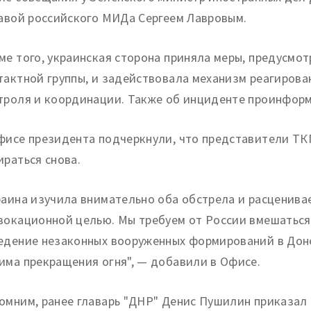
лавой российского МИДа Сергеем Лавровым.
ме того, украинская сторона приняла меры, предусмо
тактной группы, и задействовала механизм реагирова
троля и координации. Также об инциденте проинфор
фисе президента подчеркнули, что представители ТКГ
ираться снова.
раина изучила внимательно оба обстрела и расценивае
вокационной целью. Мы требуем от России вмешаться
едение незаконных вооруженных формирований в Доне
има прекращения огня", — добавили в Офисе.
омним, ранее главарь "ДНР" Денис Пушилин приказал 