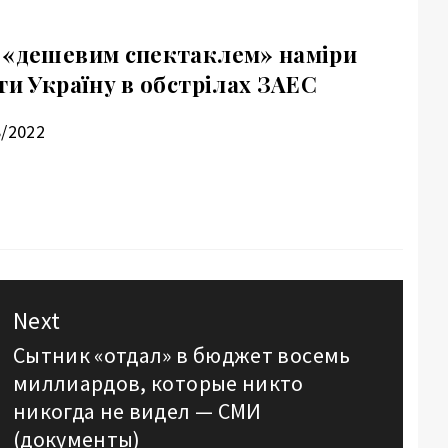
 «дешевим спектаклем» наміри
ти Україну в обстрілах ЗАЕС
8/2022
Next
Сытник «отдал» в бюджет восемь
Next
миллиардов, которые никто
post:
никогда не видел — СМИ
(документы)