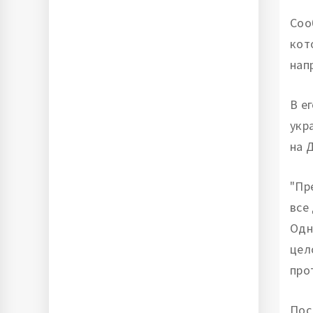
Соо
кот
нап
В е
укр
на 
"Пр
все
Одн
цел
про
Пос