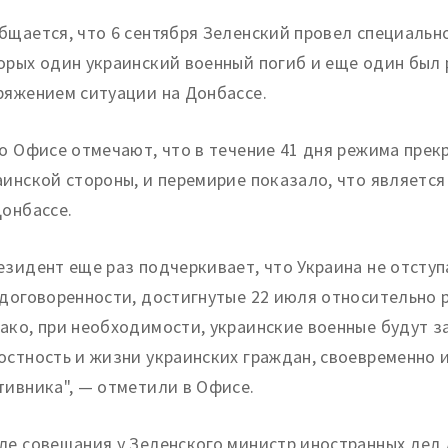
бщается, что 6 сентября Зеленский провел специально
орых один украинский военный погиб и еще один был
ряжением ситуации на Донбассе.
го Офисе отмечают, что в течение 41 дня режима прек
аинской стороны, и перемирие показало, что являетс
Донбассе.
езидент еще раз подчеркивает, что Украина не отсту
 договоренности, достигнутые 22 июля относительно
ако, при необходимости, украинские военные будут 
остность и жизни украинских граждан, своевременно 
тивника", — отметили в Офисе.
ле совещания у Зеленского министр иностранных дел