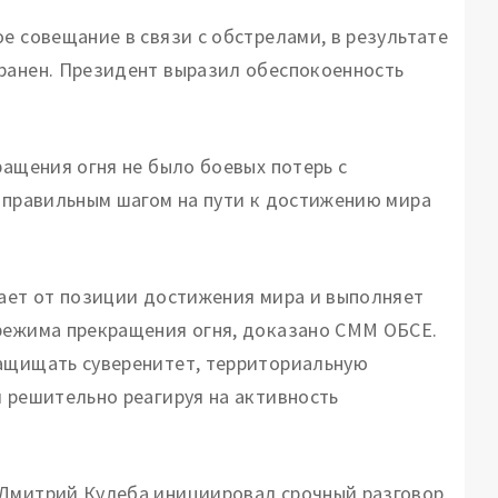
е совещание в связи с обстрелами, в результате
 ранен. Президент выразил обеспокоенность
ращения огня не было боевых потерь с
я правильным шагом на пути к достижению мира
пает от позиции достижения мира и выполняет
 режима прекращения огня, доказано СММ ОБСЕ.
защищать суверенитет, территориальную
и решительно реагируя на активность
 Дмитрий Кулеба инициировал срочный разговор