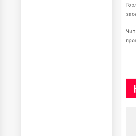
Гор
зас
Чит
про