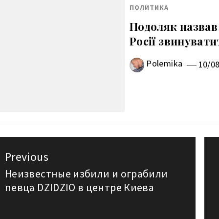
ПОЛИТИКА
Подоляк назвав
Росії звинувати
Polemika
10/0
авигация
Previous
о
Неизвестные избили и ограбили
Previous
певца DZIDZIO в центре Киева
post:
аписям