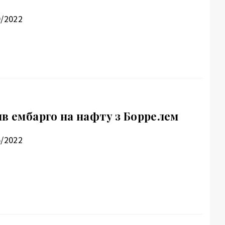
9/2022
ив ембарго на нафту з Боррелем
5/2022