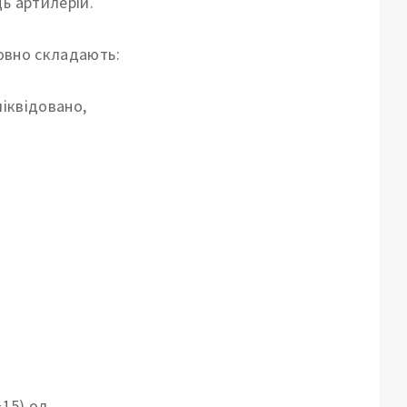
ь артилерій.
товно складають:
ліквідовано,
15) од,