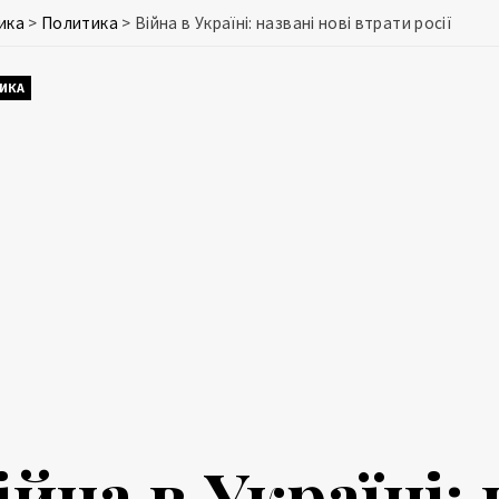
ика
>
Политика
>
Війна в Україні: названі нові втрати росії
ИКА
ійна в Україні: 