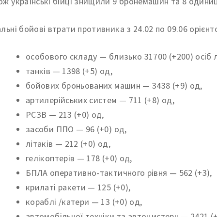
ож українські бійці знищили 9 бронемашин та 8 одиниц
альні бойові втрати противника з 24.02 по 09.06 орієн
особового складу — близько 31700 (+200) осіб 
танків — 1398 (+5) од,
бойових броньованих машин — 3438 (+9) од,
артилерійських систем — 711 (+8) од,
РСЗВ — 213 (+0) од,
засоби ППО — 96 (+0) од,
літаків — 212 (+0) од,
гелікоптерів — 178 (+0) од,
БПЛА оперативно-тактичного рівня — 562 (+3),
крилаті ракети — 125 (+0),
кораблі /катери — 13 (+0) од,
автомобільної техніки та автоцистерн — 2421 (+