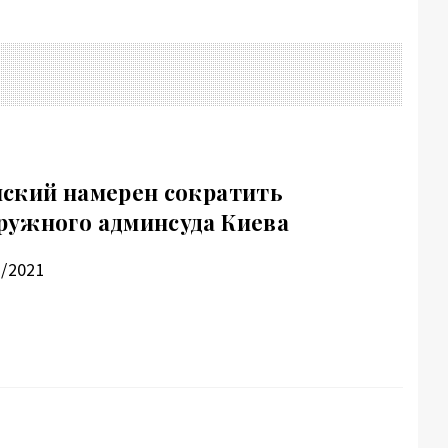
ский намерен сократить
ружного админсуда Киева
2/2021