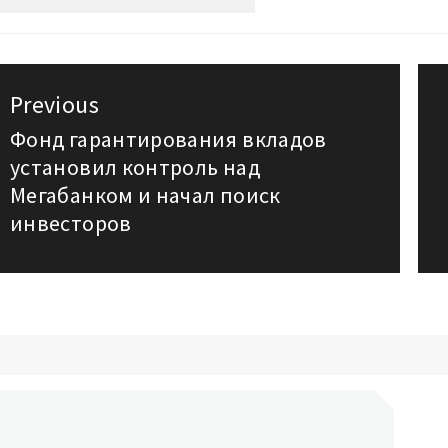
авигация
Previous
о
Фонд гарантирования вкладов
Previous
установил контроль над
post:
аписям
Мегабанком и начал поиск
инвесторов