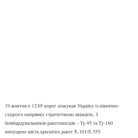
19 жовтня о 12:05 ворог атакував Україну із північно-
східного напрямку стратегічною авіацією. З
бомбардувальників-ракетоносців – Ту-95 та Ту-160
випущено шість крилатих ракет Х-101/Х-555.