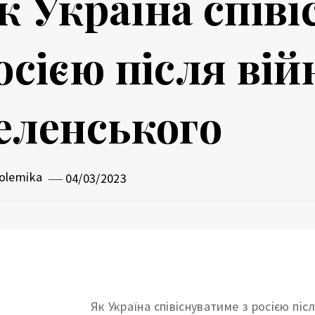
к Україна співі
осією після ві
еленського
olemika
04/03/2023