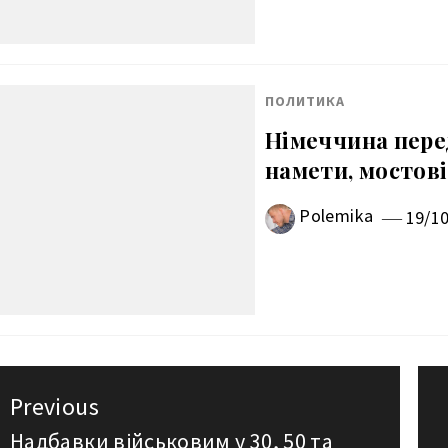
ПОЛИТИКА
Німеччина пере
намети, мостові
Polemika
19/1
авигация
Previous
о
Надбавки військовим у 30, 50 та
Previous