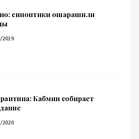
нно: синоптики ошарашили
ды
0/2019
рантина: Кабмин собирает
едание
1/2020