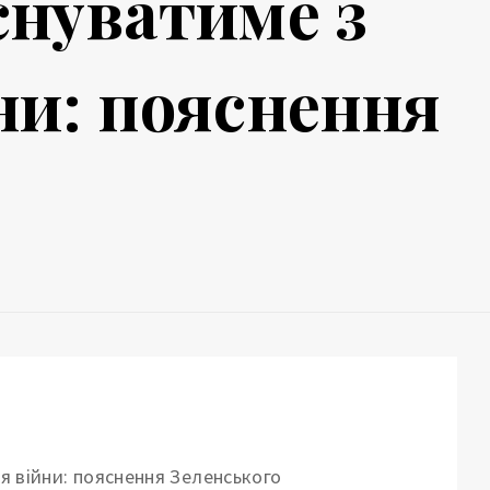
снуватиме з
йни: пояснення