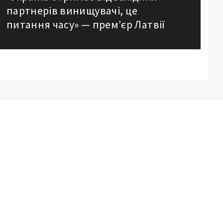
партнерів винищувачі, це
post:
питання часу» — прем’єр Латвії