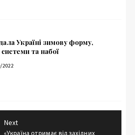
дала Україні зимову форму,
 системи та набої
0/2022
Next
«Україна отримає від західних
Next