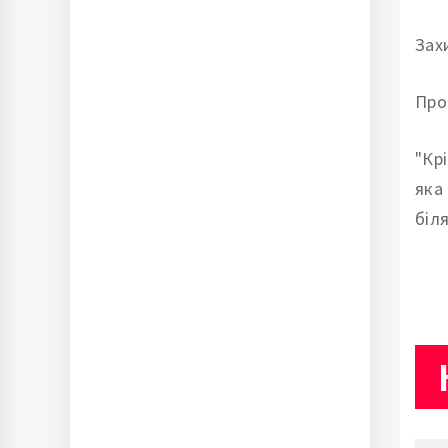
Зах
Про
"Кр
яка
біля