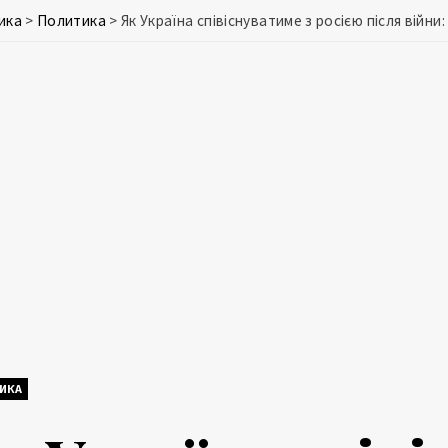
ика
>
Политика
>
Як Україна співіснуватиме з росією після війн
ИКА