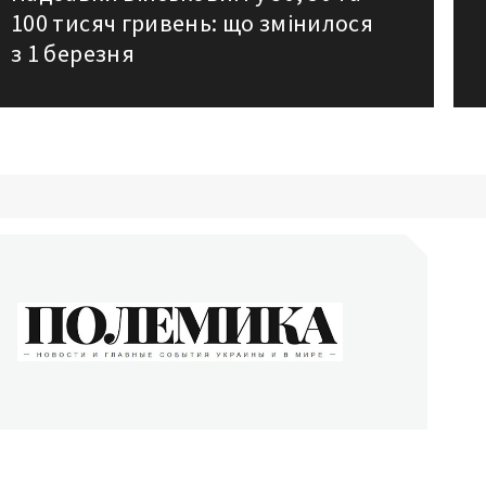
100 тисяч гривень: що змінилося
post:
аписям
з 1 березня
ОЛЕМИКА
сти и главные события Украины и в мире