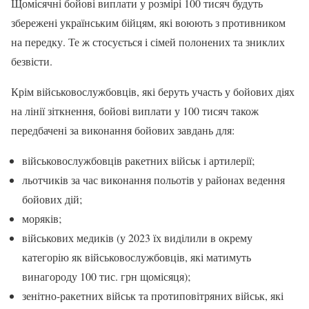
Щомісячні бойові виплати у розмірі 100 тисяч будуть
збережені українським бійцям, які воюють з противником
на передку. Те ж стосується і сімей полонених та зниклих
безвісти.
Крім військовослужбовців, які беруть участь у бойових діях
на лінії зіткнення, бойові виплати у 100 тисяч також
передбачені за виконання бойових завдань для:
військовослужбовців ракетних військ і артилерії;
льотчиків за час виконання польотів у районах ведення
бойових дій;
моряків;
військових медиків (у 2023 їх виділили в окрему
категорію як військовослужбовців, які матимуть
винагороду 100 тис. грн щомісяця);
зенітно-ракетних військ та протиповітряних військ, які