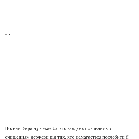
«>
Восени Україну чекає багато завдань пов'язаних з
очищенням держави від тих, хто намагається послабити її