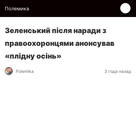
Полемика
Зеленський після наради з
правоохоронцями анонсував
«плідну осінь»
Polemika
3 года назад