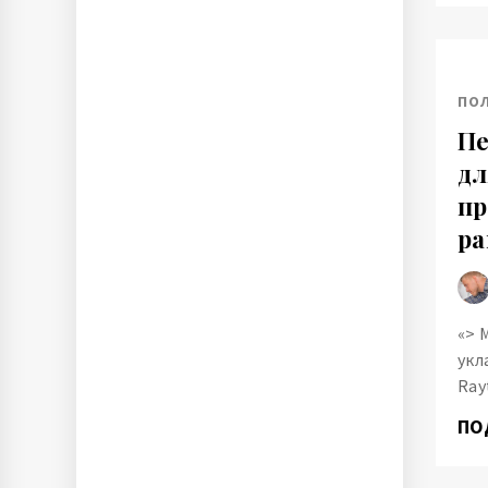
ПО
Пе
дл
пр
р
«> 
укл
Ray
ПО