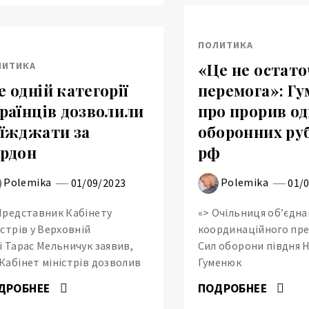
ПОЛИТИКА
ЛИТИКА
«Це не остат
 одній категорії
перемога»: Г
раїнців дозволили
про прорив од
їжджати за
оборонних ру
рдон
рф
Polemika
Polemika
01/09/2023
01/
Представник Кабінету
«> Очільниця об’єдна
істрів у Верховній
координаційного пр
і Тарас Мельничук заявив,
Сил оборони півдня Н
Кабінет міністрів дозволив
Гуменюк
ДРОБНЕЕ
ПОДРОБНЕЕ