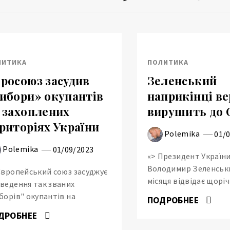
ЛИТИКА
ПОЛИТИКА
росоюз засудив
Зеленський
ибори» окупантів
наприкінці в
 захоплених
вирушить до
риторіях України
Polemika
01/
Polemika
01/09/2023
«> Президент Україн
Володимир Зеленськ
Європейський союз засуджує
місяця відвідає щоріч
ведення так званих
борів" окупантів на
ПОДРОБНЕЕ
ДРОБНЕЕ