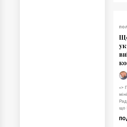
ПО
Ще
ук
ви
ко
«> 
мін
Рад
що 
ПО