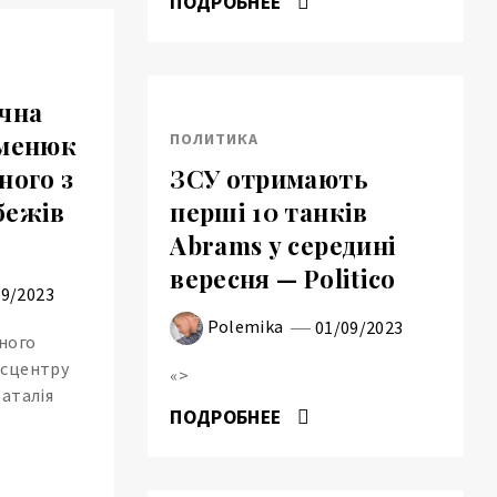
ПОДРОБНЕЕ
очна
ПОЛИТИКА
уменюк
ного з
ЗСУ отримають
бежів
перші 10 танків
Abrams у середині
вересня — Politico
09/2023
Polemika
01/09/2023
ного
есцентру
«>
аталія
ПОДРОБНЕЕ