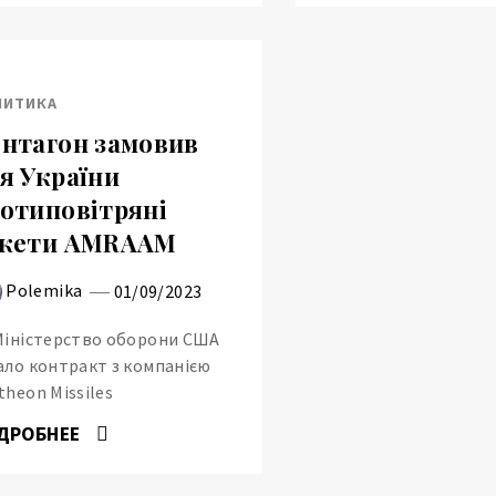
ЛИТИКА
нтагон замовив
я України
отиповітряні
акети AMRAAM
Polemika
01/09/2023
Міністерство оборони США
ало контракт з компанією
theon Missiles
ДРОБНЕЕ