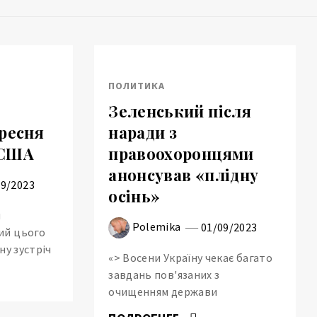
ПОЛИТИКА
Зеленський після
ересня
наради з
 США
правоохоронцями
анонсував «плідну
09/2023
осінь»
и
Polemika
01/09/2023
ий цього
ну зустріч
«> Восени Україну чекає багато
завдань пов'язаних з
очищенням держави