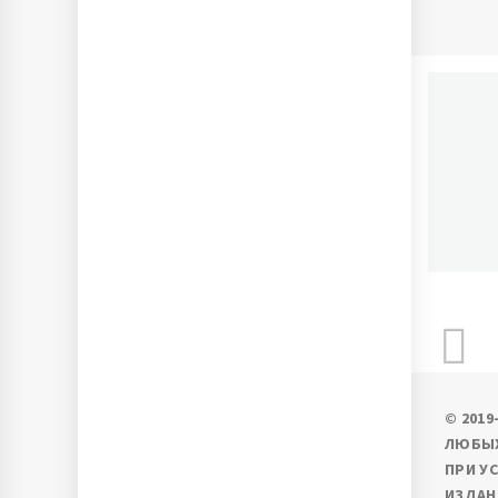
П
Ново
© 201
ЛЮБЫХ
ПРИ У
ИЗДАН