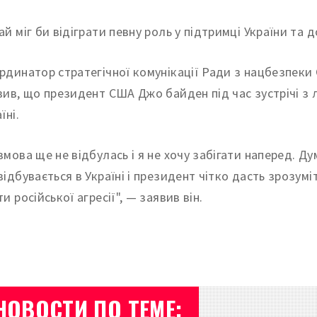
ай міг би відіграти певну роль у підтримці України та 
рдинатор стратегічної комунікації Ради з нацбезпеки С
вив, що президент США Джо байден під час зустрічі з 
їні.
змова ще не відбулась і я не хочу забігати наперед. Ду
відбувається в Україні і президент чітко дасть зрозум
и російської агресії", — заявив він.
НОВОСТИ ПО ТЕМЕ: