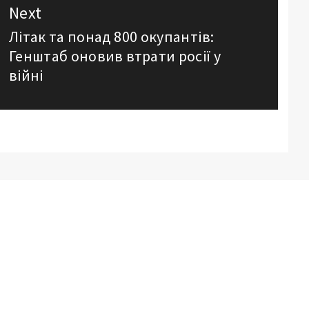
Next
Літак та понад 800 окупантів:
Next
Генштаб оновив втрати росії у
post:
війні