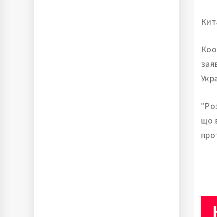
Кит
Коо
зая
Укра
"Ро
що 
прот