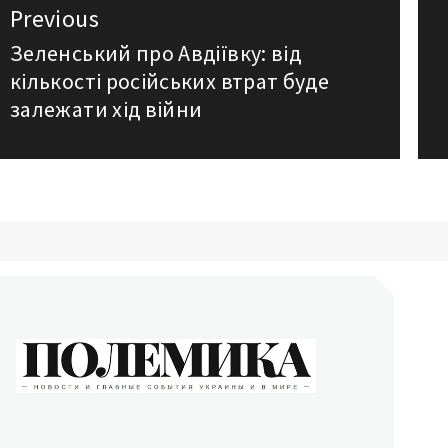
авигация
Previous
о
Зеленський про Авдіївку: від
Previous
кількості російських втрат буде
post:
аписям
залежати хід війни
ОЛЕМИКА