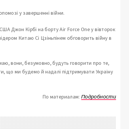
допомозі у завершенні війни.
ША Джон Кірбі на борту Air Force One у вівторок
лідером Китаю Сі Цзіньпінем обговорить війну в
маю, вони, безумовно, будуть говорити про те,
іти, що ми будемо й надалі підтримувати Україну
По материалам:
Подробности