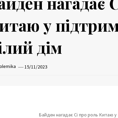
айден нагадає С
итаю у підтрим
ілий дім
olemika
15/11/2023