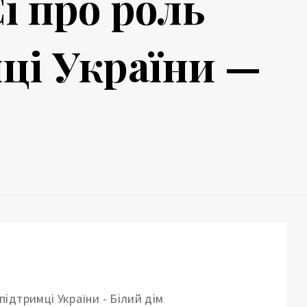
і про роль
ці України —