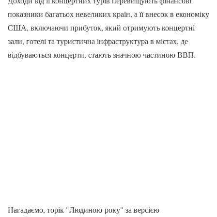
Доходи від її концертних турів перевищують фінансові
показники багатьох невеликих країн, а її внесок в економіку
США, включаючи прибуток, який отримують концертні
зали, готелі та туристична інфраструктура в містах, де
відбуваються концерти, стають значною частиною ВВП.
Нагадаємо, торік "Людиною року" за версією