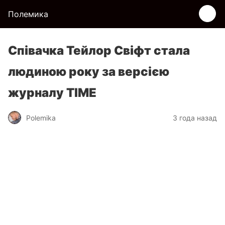
Полемика
Співачка Тейлор Свіфт стала
людиною року за версією
журналу TIME
Polemika
3 года назад