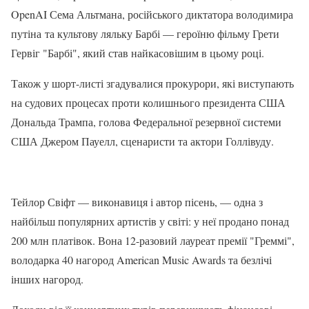
OpenAI Сема Альтмана, російського диктатора володимира
путіна та культову ляльку Барбі — героїню фільму Грети
Гервіг "Барбі", який став найкасовішим в цьому році.
Також у шорт-листі згадувалися прокурори, які виступають
на судових процесах проти колишнього президента США
Дональда Трампа, голова Федеральної резервної системи
США Джером Пауелл, сценаристи та актори Голлівуду.
Тейлор Свіфт — виконавиця і автор пісень, — одна з
найбільш популярних артистів у світі: у неї продано понад
200 млн платівок. Вона 12-разовий лауреат премії "Греммі",
володарка 40 нагород American Music Awards та безлічі
інших нагород.