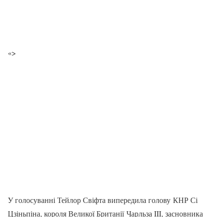
«>
У голосуванні Тейлор Свіфта випередила голову КНР Сі
Цзіньпіна, короля Великої Британії Чарльза III, засновника