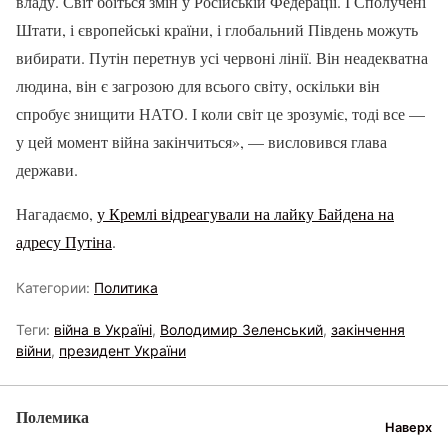
владу. Світ боїться змін у Російській Федерації. І Сполучені
Штати, і європейські країни, і глобальний Південь можуть
вибирати. Путін перетнув усі червоні лінії. Він неадекватна
людина, він є загрозою для всього світу, оскільки він
спробує знищити НАТО. І коли світ це зрозуміє, тоді все —
у цей момент війна закінчиться», — висловився глава
держави.
Нагадаємо,
у Кремлі відреагували на лайку Байдена на
адресу Путіна
.
Категории:
Политика
Теги:
війна в Україні
,
Володимир Зеленський
,
закінчення
війни
,
президент України
Полемика
Наверх