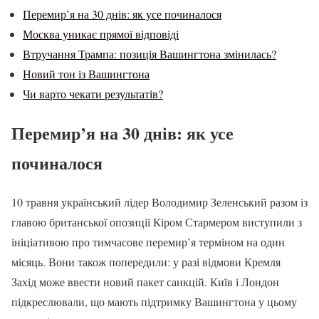
Перемир’я на 30 днів: як усе починалося
Москва уникає прямої відповіді
Втручання Трампа: позиція Вашингтона змінилась?
Новий тон із Вашингтона
Чи варто чекати результатів?
Перемир’я на 30 днів: як усе
починалося
10 травня український лідер Володимир Зеленський разом із
главою британської опозиції Кіром Стармером виступили з
ініціативою про тимчасове перемир’я терміном на один
місяць. Вони також попередили: у разі відмови Кремля
Захід може ввести новий пакет санкцій. Київ і Лондон
підкреслювали, що мають підтримку Вашингтона у цьому