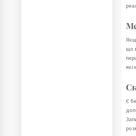
реа
Ме
Якщ
що 
пер
які
Ск
Є б
доп
Зап
роз