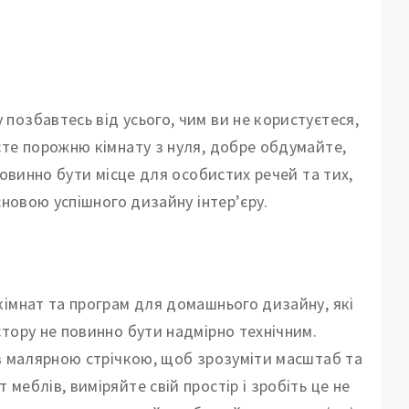
озбавтесь від усього, чим ви не користуєтеся,
єте порожню кімнату з нуля, добре обдумайте,
повинно бути місце для особистих речей та тих,
сновою успішного дизайну інтер’єру.
кімнат та програм для домашнього дизайну, які
тору не повинно бути надмірно технічним.
ів малярною стрічкою, щоб зрозуміти масштаб та
еблів, виміряйте свій простір і зробіть це не