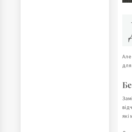
Але
для
Бе
Зам
від
які 