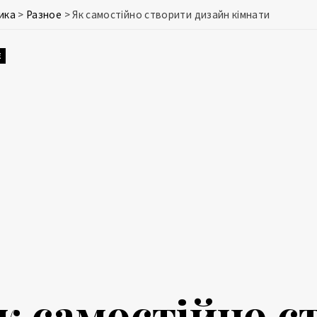
ика
>
Разное
>
Як самостійно створити дизайн кімнати
Е
к самостійно с