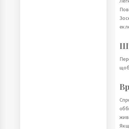
Лег
Пов
Зос
екл
Ш
Пер
щоб
Вр
Спр
обб
жив
Якщ