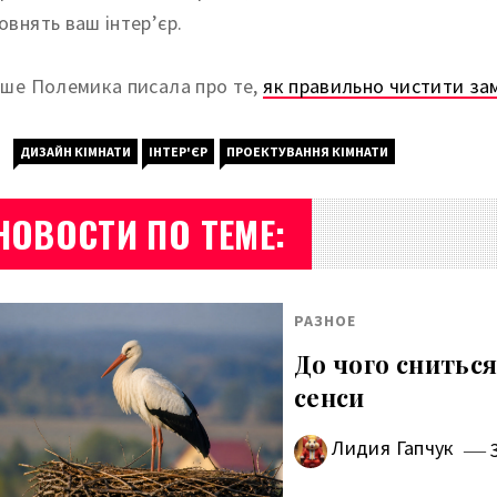
овнять ваш інтер’єр.
іше Полемика писала про те,
як правильно чистити зам
ДИЗАЙН КІМНАТИ
ІНТЕР'ЄР
ПРОЕКТУВАННЯ КІМНАТИ
НОВОСТИ ПО ТЕМЕ:
РАЗНОЕ
До чого сниться
сенси
Лидия Гапчук