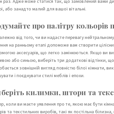
н раз. Адже може статися так, що замовлений вами ди
рі, або занадто малий для вашої вітальні.
думайте про палітру кольорів
алежно від того, чи ви надасте перевагу нейтральному 
ення на ранньому етапі допоможе вам створити цілісн
омогою аксесуарів, що легко замінюються. Якщо ви ви
евою або синьою, виберіть три додаткові відтінки, щ
обається зовнішній вигляд повністю білої кімнати, вик
шувати і поєднувати стилі меблів і епохи.
беріть килимки, штори та тек
ер, коли ви маєте уявлення про те, якою має бути кім
рів та текстильних виробів, такі як постільна білизна