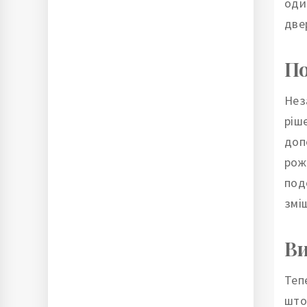
оди
две
По
Нез
ріш
доп
рож
под
змі
Ви
Теп
што