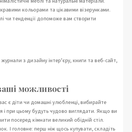
німалістичні меблі та натуральні матеріали.
кравими кольорами та цікавими візерунками.
илі чи тенденції допоможе вам створити
 журнали з дизайну інтер’єру, книги та веб-сайт,
 ваші можливості
 вас є діти чи домашні улюбленці, вибирайте
я і при цьому будуть чудово виглядати. Якщо ви
вити посеред кімнати великий обідній стіл.
к. І головне: перш ніж щось купувати, складіть