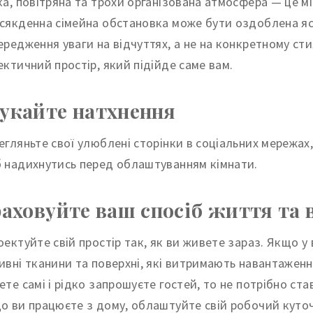
ка, повітряна та трохи організована атмосфера — це мі
сякденна сімейна обстановка може бути оздоблена яс
ередження уваги на відчуттях, а не на конкретному ст
ектичний простір, який підійде саме вам.
укайте натхнення
егляньте свої улюблені сторінки в соціальних мережах,
 надихнутись перед облаштуванням кімнати.
аховуйте ваш спосіб життя та
оектуйте свій простір так, як ви живете зараз. Якщо у
ивні тканини та поверхні, які витримають навантаженн
ете самі і рідко запрошуєте гостей, то не потрібно ста
о ви працюєте з дому, облаштуйте свій робочий куточо