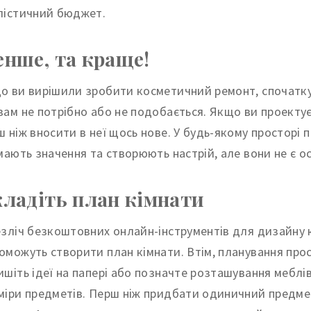
лістичний бюджет.
нше, та краще!
о ви вирішили зробити косметичний ремонт, спочатку п
вам не потрібно або не подобається. Якщо ви проекту
ш ніж вносити в неї щось нове. У будь-якому просторі 
 мають значення та створюють настрій, але вони не є о
ладіть план кімнати
езліч безкоштовних онлайн-інструментів для дизайну 
оможуть створити план кімнати. Втім, планування прос
ишіть ідеї на папері або позначте розташування мебл
міри предметів. Перш ніж придбати одиничний предмет м