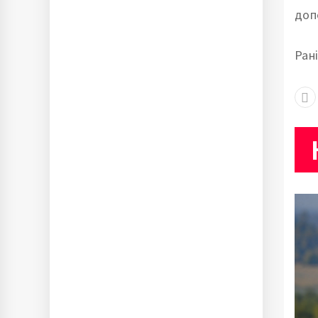
доп
Ран