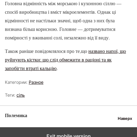
Головна відмінність між морською і кухонною сіллю —
спосіб виробництва і вміст мікроелементів. Однак ці
відмінності не настільки значні, щоб одна з них була
визнана більш корисною. Головне — дотримуватися
помірності у вживанні солі, незалежно від її виду.
Також раніше повідомлялося про те,що
названо напої, що
руйнують кістки: що слід обмежити в раціоні та як
запобігти втраті кальцію
.
Категории:
Разное
Теги:
сіль
Полемика
Наверх
Exit mobile version