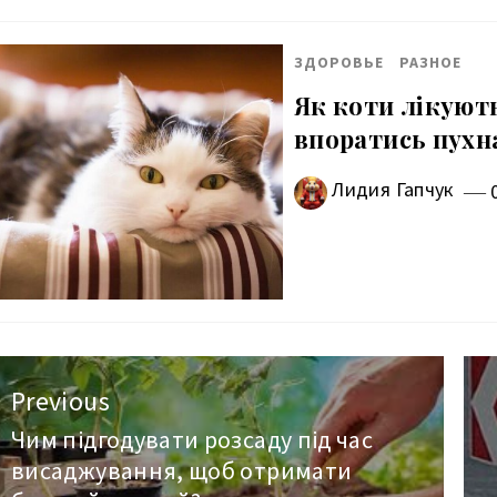
ЗДОРОВЬЕ
РАЗНОЕ
Як коти лікують
впоратись пухн
Лидия Гапчук
авигация
Previous
о
Чим підгодувати розсаду під час
Previous
висаджування, щоб отримати
post: