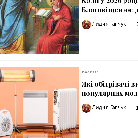
Коли у 2026 роц
Благовіщення: д
Лидия Гапчук
РАЗНОЕ
Які обігрівачі 
популярних мо
Лидия Гапчук