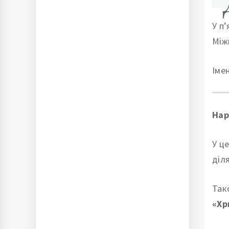
У п
Між
Іме
Нар
У ц
діл
Так
«Хр