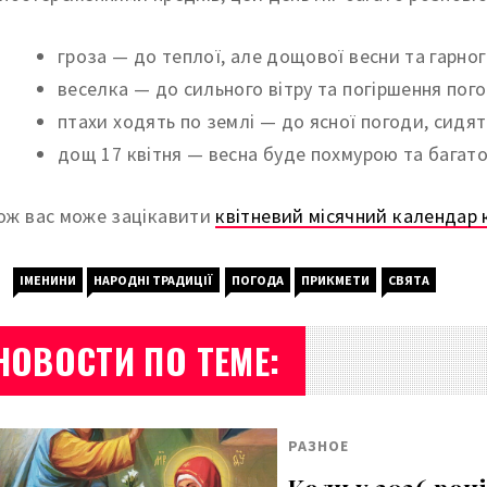
гроза — до теплої, але дощової весни та гарног
веселка — до сильного вітру та погіршення пого
птахи ходять по землі — до ясної погоди, сидя
дощ 17 квітня — весна буде похмурою та багат
ож вас може зацікавити
квітневий місячний календар 
ІМЕНИНИ
НАРОДНІ ТРАДИЦІЇ
ПОГОДА
ПРИКМЕТИ
СВЯТА
НОВОСТИ ПО ТЕМЕ:
РАЗНОЕ