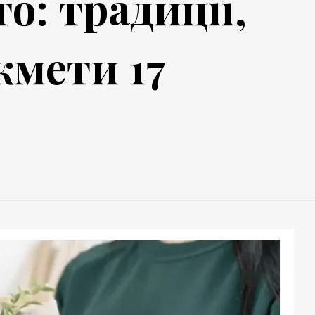
то: традиції,
кмети 17