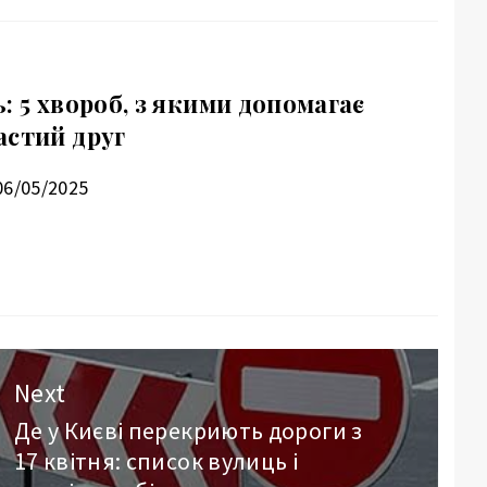
: 5 хвороб, з якими допомагає
астий друг
06/05/2025
Next
Де у Києві перекриють дороги з
Next
17 квітня: список вулиць і
post: