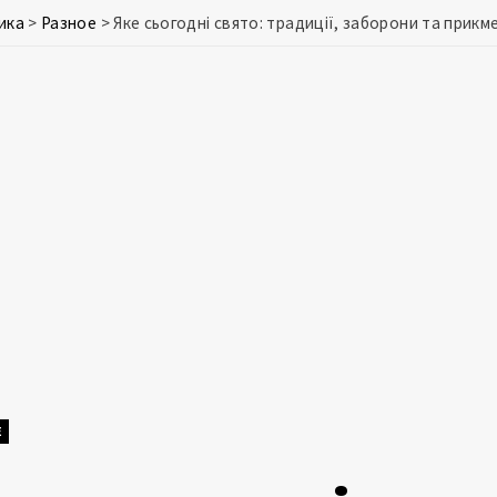
ика
>
Разное
>
Яке сьогодні свято: традиції, заборони та прикме
Е