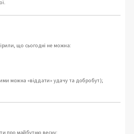
ої.
ірили, що сьогодні не можна:
 ними можна «віддати» удачу та добробут);
сти про майбутню весну: