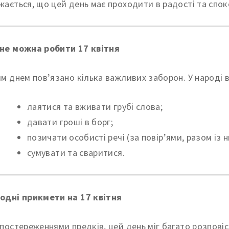
жається, що цей день має проходити в радості та спок
не можна робити 17 квітня
им днем пов’язано кілька важливих заборон. У народі в
лаятися та вживати грубі слова;
давати гроші в борг;
позичати особисті речі (за повір’ями, разом із
сумувати та сваритися.
одні прикмети на 17 квітня
спостереженнями предків, цей день міг багато розпові