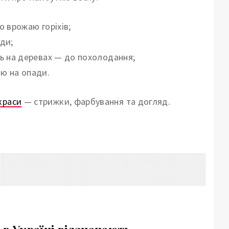
о врожаю горіхів;
ди;
ть на деревах — до похолодання;
ою на опади.
краси
— стрижки, фарбування та догляд.