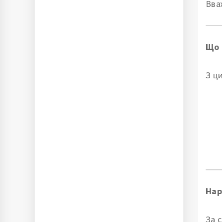
Вва
Що 
З ц
Нар
За 