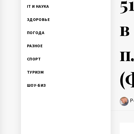
5
IT И НАУКА
в
ЗДОРОВЬЕ
ПОГОДА
п
РАЗНОЕ
СПОРТ
(
ТУРИЗМ
ШОУ-БИЗ
P