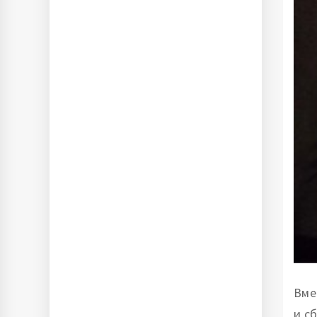
Вме
и с