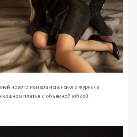
иней нового номера испанского журнала
оскошном платье с объемной юбкой.