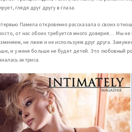
рует, глядя друг другу в глаза.
нтервью Памела откровенно рассказала о своих отнош
росто, от нас обоих требуется много доверия… Мы не
изменяем, не лжем и не используем друг друга. Замуже
ьше, и у меня больше не будет детей. Это любовный р
зналась актриса.