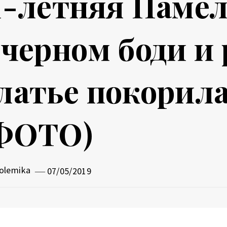
1-летняя Памел
 черном боди и
латье покорил
ФОТО)
olemika
07/05/2019