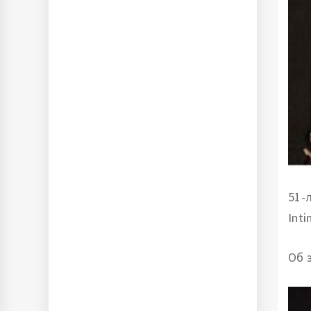
51-
Inti
Об 