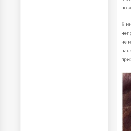
пози
В и
неп
не 
ран
при