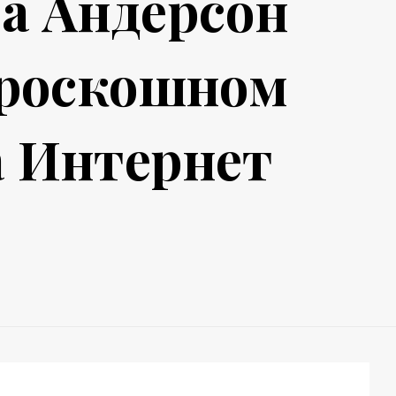
а Андерсон
 роскошном
а Интернет