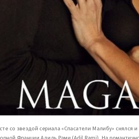
сте со звездой сериала «Спасатели Малибу» снялся и
борной Франции Адиль Рами (Adil Rami). На романтичн