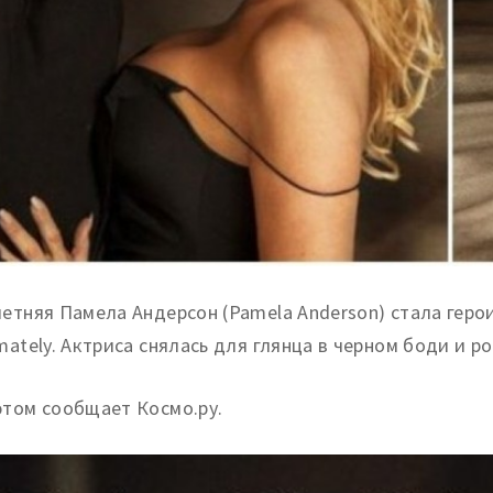
летняя Памела Андерсон (Pamela Anderson) стала геро
mately.
Актриса снялась для глянца в черном боди и р
этом сообщает Космо.ру.