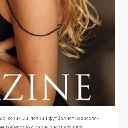
 ее жених, 33-летний футболист«Марселя»
ом совместном кадре звездная пара