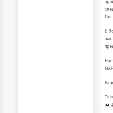
про
сле
Гре
В б
выс
пре
Нап
MAR
Ран
Так
на 