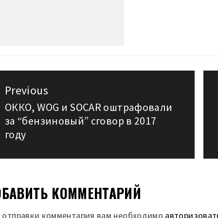
авигация
Previous
о
ОККО, WOG и SOCAR оштрафовали
Previous
за “бензиновый” сговор в 2017
post:
аписям
году
БАВИТЬ КОММЕНТАРИЙ
 отправки комментария вам необходимо
авторизоват