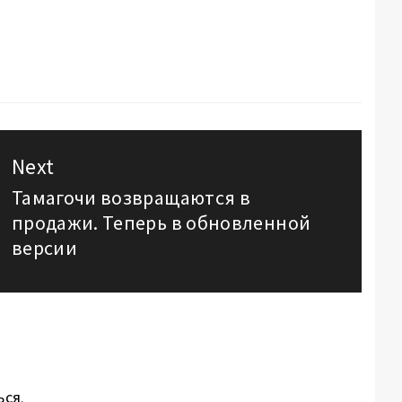
Next
Тамагочи возвращаются в
Next
продажи. Теперь в обновленной
post:
версии
ься
.