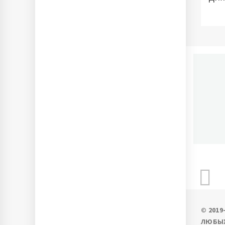
П
Ново
© 201
ЛЮБЫХ