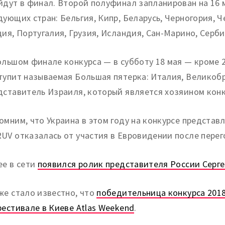
йдут в финал. Второй полуфинал запланирован на 16 м
дующих стран: Бельгия, Кипр, Беларусь, Черногория, Ч
ция, Португалия, Грузия, Исландия, Сан-Марино, Серби
ольшом финале конкурса — в субботу 18 мая — кроме 
тупит называемая Большая пятерка: Италия, Великобр
дставитель Израиля, который является хозяином конку
омним, что Украина в этом году на конкурсе предста
UV отказалась от участия в Евровидении после перег
ее в сети
появился ролик представителя России Серге
же стало известно, что
победительница конкурса 2018
фестивале в Киеве Atlas Weekend
.