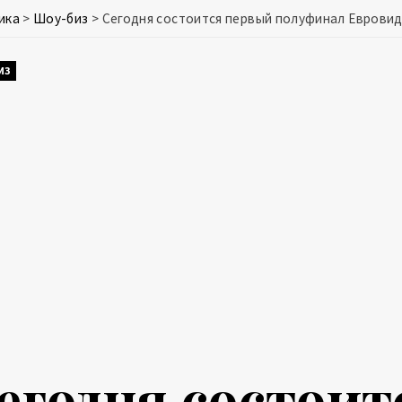
ика
>
Шоу-биз
>
Сегодня состоится первый полуфинал Евровид
ИЗ
егодня состоит