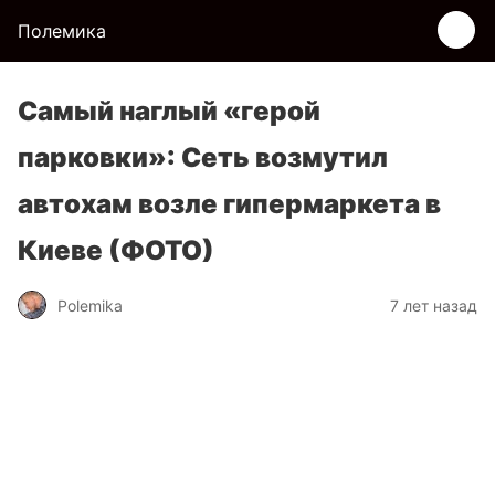
Полемика
Самый наглый «герой
парковки»: Сеть возмутил
автохам возле гипермаркета в
Киеве (ФОТО)
Polemika
7 лет назад