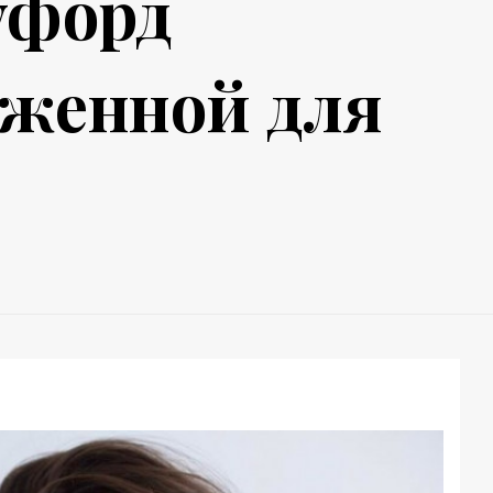
уфорд
аженной для