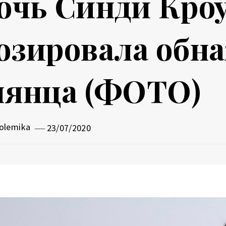
очь Синди Кро
озировала обн
лянца (ФОТО)
olemika
23/07/2020