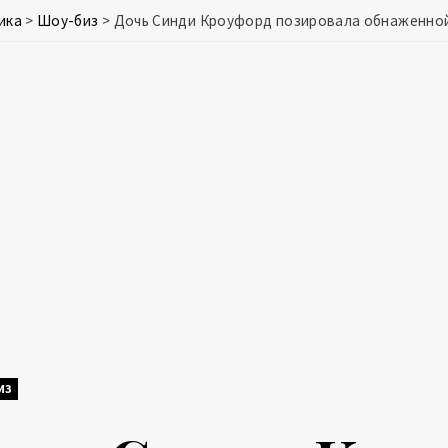
ика
>
Шоу-биз
>
Дочь Синди Кроуфорд позировала обнаженной
ИЗ