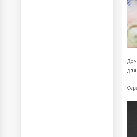
Доч
для
Сер