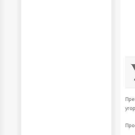
Пре
уго
Про