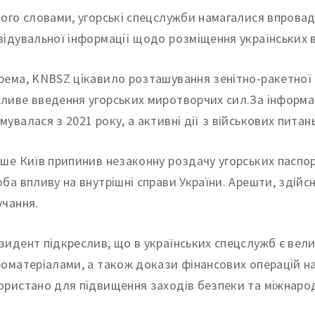
його словами, угорські спецслужби намагалися впровад
відувальної інформації щодо розміщення українських в
рема, KNBSZ цікавило розташування зенітно-ракетної 
ливе введення угорських миротворчих сил.За інформац
мувалася з 2021 року, а активні дії з військових питан
іше Київ припинив незаконну роздачу угорських паспор
оба впливу на внутрішні справи України. Арешти, здій
учання.
зидент підкреслив, що в українських спецслужб є вели
еоматеріалами, а також докази фінансових операцій н
ористано для підвищення заходів безпеки та міжнаро