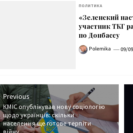
ПОЛИТИКА
«Зеленский нас
участник ТКГ ра
по Донбассу
Polemika
09/0
авигация
Previous
о
КМІС опублікував нову соціологію
Previous
щодо українців: скільки
post:
аписям
населення ще готове терпіти
війну