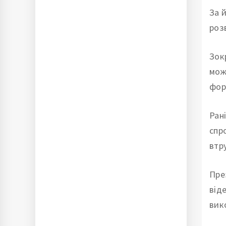
За 
роз
Зок
мож
фор
Ран
спр
втр
Пре
від
вик