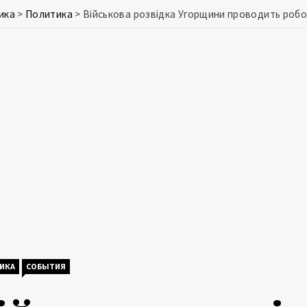
ика
>
Политика
>
Військова розвідка Угорщини проводить робот
ИКА
СОБЫТИЯ