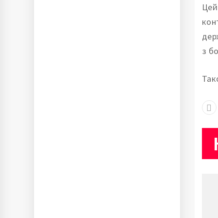
Цей
кон
дер
з бо
Так