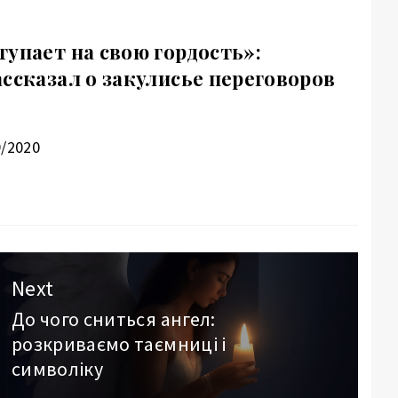
тупает на свою гордость»:
ссказал о закулисье переговоров
9/2020
Next
До чого сниться ангел:
Next
розкриваємо таємниці і
post:
символіку