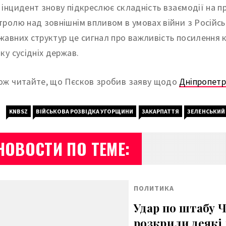
 інцидент знову підкреслює складність взаємодії на п
тролю над зовнішнім впливом в умовах війни з Російсь
жавних структур це сигнал про важливість посилення 
ку сусідніх держав.
ож читайте, що Пєсков зробив заяву щодо
Дніпропетр
KNBSZ
ВІЙСЬКОВА РОЗВІДКА УГОРЩИНИ
ЗАКАРПАТТЯ
ЗЕЛЕНСЬКИЙ
НОВОСТИ ПО ТЕМЕ:
ПОЛИТИКА
Удар по штабу 
розкрили деякі 