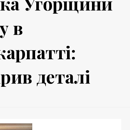
дка Угорщини
у в
карпатті:
рив деталі