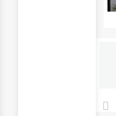
П
Ново