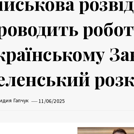
ійськова розві
роводить робот
країнському За
еленський розк
идия Гапчук
11/06/2025