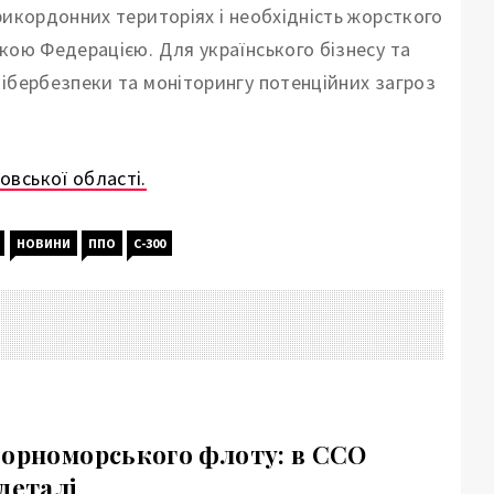
рикордонних територіях і необхідність жорсткого
кою Федерацією. Для українського бізнесу та
кібербезпеки та моніторингу потенційних загроз
овської області.
НОВИНИ
ППО
С-300
Чорноморського флоту: в ССО
деталі