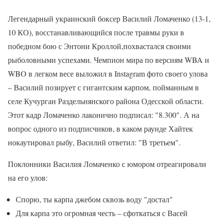
Легендарный украинский боксер Василий Ломаченко (13-1,
10 КО), восстанавливающийся после травмы руки в
победном бою с Энтони Кроллой,похвастался своими
рыболовными успехами. Чемпион мира по версиям WBA и
WBO в легком весе выложил в Instagram фото своего улова
– Василий позирует с гигантским карпом, пойманным в
селе Кучурган Раздельнянского района Одесской области.
Этот кадр Ломаченко лаконично подписал: "8.300". А на
вопрос одного из подписчиков, в каком раунде Хайтек
нокаутировал рыбу, Василий ответил: "В третьем".
Поклонники Василия Ломаченко с юмором отреагировали
на его улов:
Спорю, ты карпа джебом сквозь воду "достал"
Для карпа это огромная честь – сфоткаться с Васей