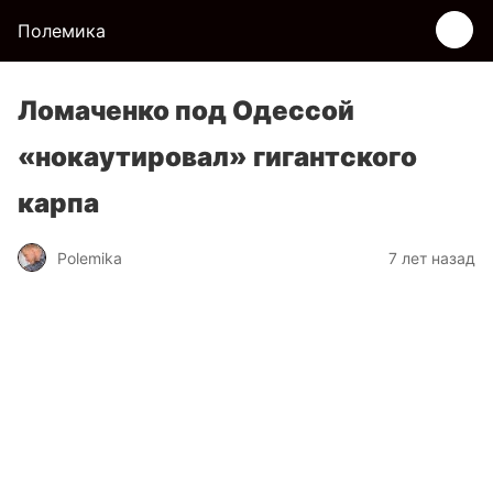
Полемика
Ломаченко под Одессой
«нокаутировал» гигантского
карпа
Polemika
7 лет назад