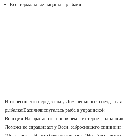
Все нормальные пацаны – рыбаки
Интересно, что перед этим у Ломаченко была неудачная
рыбалка:Василияиспугалась рыба в украинской
Венеции.На фрагменте, попавшем в интернет, напарник
Ломаченко спрашивает у Васи, забросившего спиннинг:
"Че, клюет?". На что боксер отвечает: "Неа. Здесь рыбы