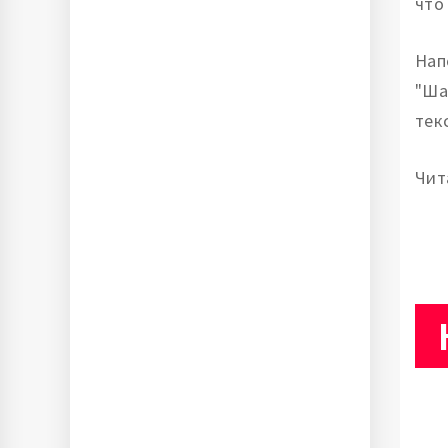
что
Нап
"Ша
тек
Чит