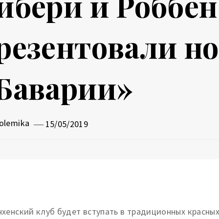
ибери и Роббен
резентовали н
Баварии»
olemika
15/05/2019
хенский клуб будет вступать в традиционных красных