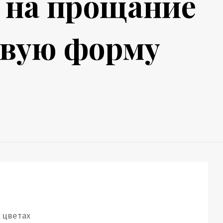
 на прощание
овую форму
 цветах