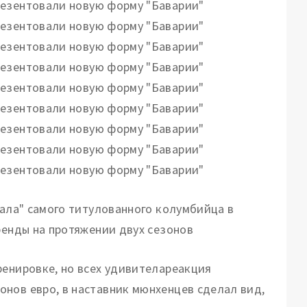
еала" самого титулованного колумбийца в
ренды на протяжении двух сезонов
ренировке, но всех удивителареакция
нов евро, в наставник мюнхенцев сделал вид,