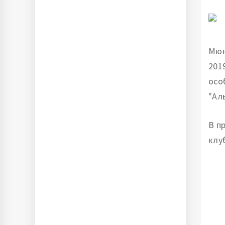
Мюн
201
осо
"Ал
В п
клу