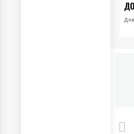
ДО
Для
П
Ново