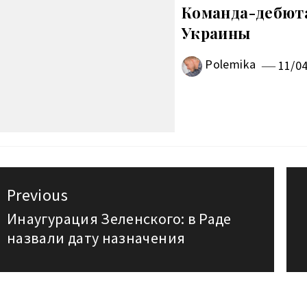
Команда-дебюта
Украины
Polemika
11/0
авигация
Previous
о
Инаугурация Зеленского: в Раде
Previous
назвали дату назначения
post:
аписям