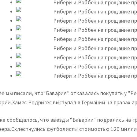
ее мы писали, что"Бавария" отказалась покупать у "Р
ории.Хамес Родригес выступал в Германии на правах а
же сообщалось, что звезды "Баварии" подрались на т
нера.Схлестнулись футболисты стоимостью 120 миллио