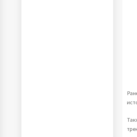
Ран
ист
Так
тре