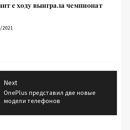
нт с ходу выиграла чемпионат
4/2021
Next
OnePlus представил две новые
Next
модели телефонов
post: