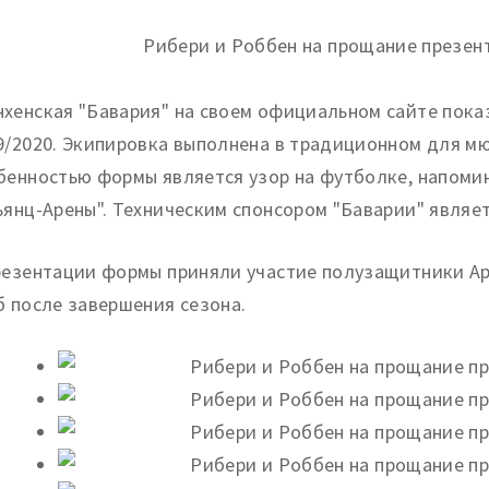
хенская "Бавария" на своем официальном сайте пок
9/2020. Экипировка выполнена в традиционном для мю
бенностью формы является узор на футболке, напом
ьянц-Арены". Техническим спонсором "Баварии" являет
резентации формы приняли участие полузащитники Ар
б после завершения сезона.