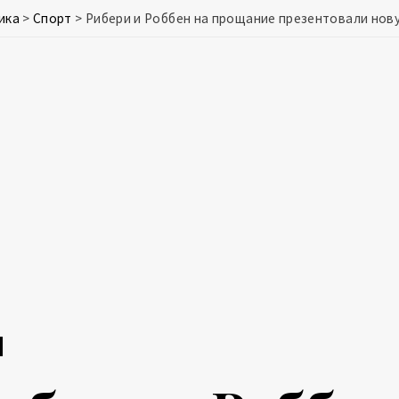
ика
>
Спорт
>
Рибери и Роббен на прощание презентовали нов