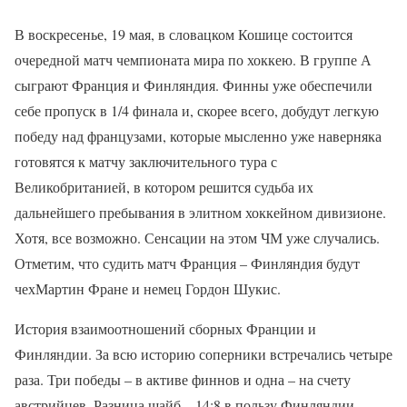
В воскресенье, 19 мая, в словацком Кошице состоится
очередной матч чемпионата мира по хоккею. В группе А
сыграют Франция и Финляндия. Финны уже обеспечили
себе пропуск в 1/4 финала и, скорее всего, добудут легкую
победу над французами, которые мысленно уже наверняка
готовятся к матчу заключительного тура с
Великобританией, в котором решится судьба их
дальнейшего пребывания в элитном хоккейном дивизионе.
Хотя, все возможно. Сенсации на этом ЧМ уже случались.
Отметим, что судить матч Франция – Финляндия будут
чехМартин Фране и немец Гордон Шукис.
История взаимоотношений сборных Франции и
Финляндии. За всю историю соперники встречались четыре
раза. Три победы – в активе финнов и одна – на счету
австрийцев. Разница шайб – 14:8 в пользу Финляндии.