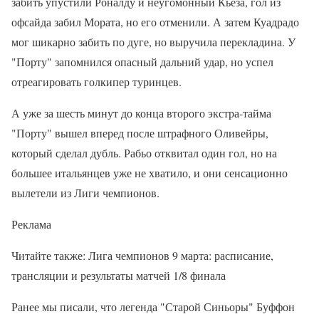
забить упустили Роналду и неугомонный Кьеза, гол из
офсайда забил Мората, но его отменили. А затем Куадрадо
мог шикарно забить по дуге, но выручила перекладина. У
"Порту" запомнился опасный дальний удар, но успел
отреагировать голкипер туринцев.
А уже за шесть минут до конца второго экстра-тайма
"Порту" вышел вперед после штрафного Оливейры,
который сделал дубль. Рабьо отквитал один гол, но на
большее итальянцев уже не хватило, и они сенсационно
вылетели из Лиги чемпионов.
Реклама
Читайте также: Лига чемпионов 9 марта: расписание,
трансляции и результаты матчей 1/8 финала
Ранее мы писали, что легенда "Старой Синьоры" Буффон