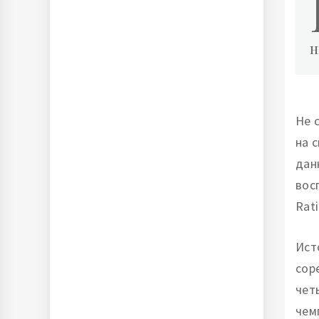
н
Не 
на 
дан
вос
Rat
Ист
сор
чет
чем