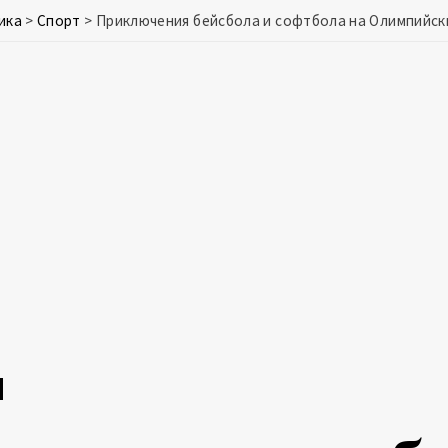
ика
>
Спорт
>
Приключения бейсбола и софтбола на Олимпийск