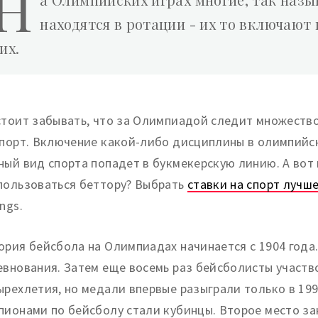
Н
находятся в ротации - их то включают
их.
стоит забывать, что за Олимпиадой следит множеств
спорт. Включение какой-либо дисциплины в олимпийск
ный вид спорта попадет в букмекерскую линию. А вот
пользоваться беттору? Выбрать
ставки на спорт лучш
ings.
ория бейсбола на Олимпиадах начинается с 1904 года
евнования. Затем еще восемь раз бейсболисты участв
ырехлетия, но медали впервые разыграли только в 19
пионами по бейсболу стали кубинцы. Второе место зан