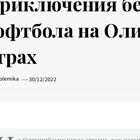
риключения бе
офтбола на Ол
грах
olemika
30/12/2022
а Олимпийских играх многие, так наз