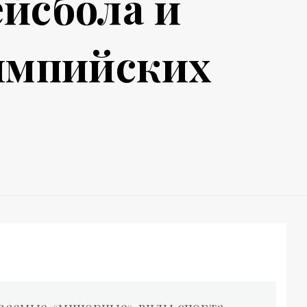
йсбола и
импийских
ываемые «минорные» виды спорта