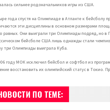
залась сильнее родоначальников игры из США.
ыре года спустя на Олимпиаде в Атланте к бейсболу 
ичаются эти дисциплины в основном размерами площа
о равных. Они выиграли три Олимпиады подряд, но в 
ссическом бейсболе США лишь однажды стали чемпио
зу три Олимпиады выиграла Куба.
006 году МОК исключил бейсбол и софтбол из програм
ение восстановить их олимпийский статус в Токио. П
НОВОСТИ ПО ТЕМЕ: