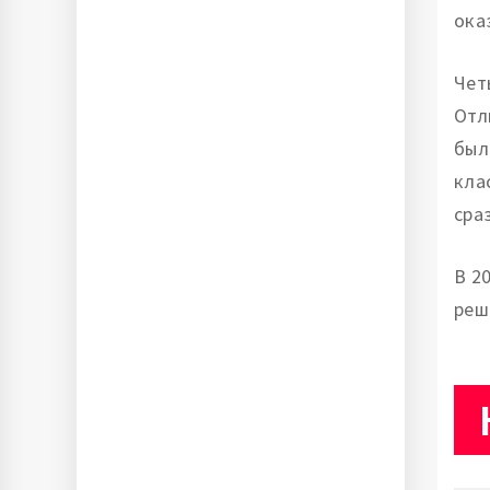
ока
Чет
Отл
был
кла
сра
В 2
реш