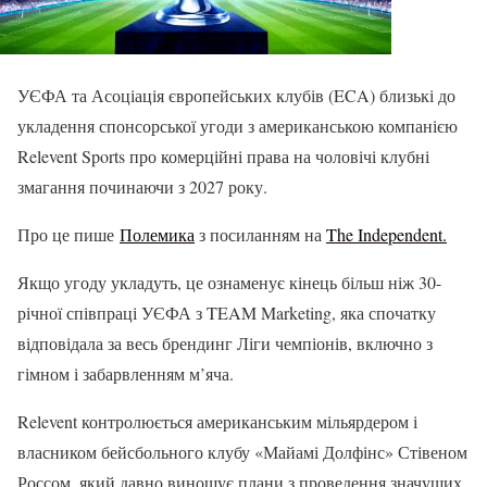
УЄФА та Асоціація європейських клубів (ECA) близькі до
укладення спонсорської угоди з американською компанією
Relevent Sports про комерційні права на чоловічі клубні
змагання починаючи з 2027 року.
Про це пише
Полемика
з посиланням на
The Independent.
Якщо угоду укладуть, це ознаменує кінець більш ніж 30-
річної співпраці УЄФА з TEAM Marketing, яка спочатку
відповідала за весь брендинг Ліги чемпіонів, включно з
гімном і забарвленням м’яча.
Relevent контролюється американським мільярдером і
власником бейсбольного клубу «Майамі Долфінс» Стівеном
Россом, який давно виношує плани з проведення значущих