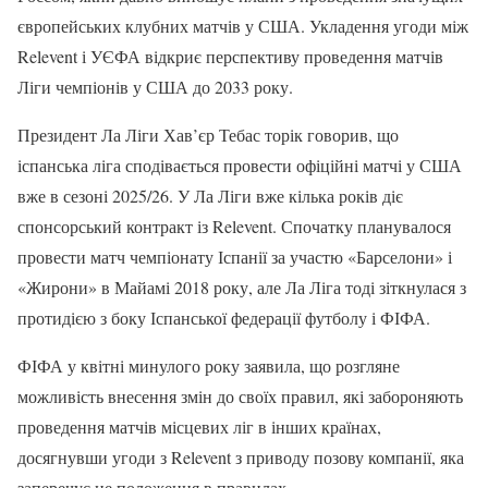
європейських клубних матчів у США. Укладення угоди між
Relevent і УЄФА відкриє перспективу проведення матчів
Ліги чемпіонів у США до 2033 року.
Президент Ла Ліги Хав’єр Тебас торік говорив, що
іспанська ліга сподівається провести офіційні матчі у США
вже в сезоні 2025/26. У Ла Ліги вже кілька років діє
спонсорський контракт із Relevent. Спочатку планувалося
провести матч чемпіонату Іспанії за участю «Барселони» і
«Жирони» в Майамі 2018 року, але Ла Ліга тоді зіткнулася з
протидією з боку Іспанської федерації футболу і ФІФА.
ФІФА у квітні минулого року заявила, що розгляне
можливість внесення змін до своїх правил, які забороняють
проведення матчів місцевих ліг в інших країнах,
досягнувши угоди з Relevent з приводу позову компанії, яка
заперечує це положення в правилах.