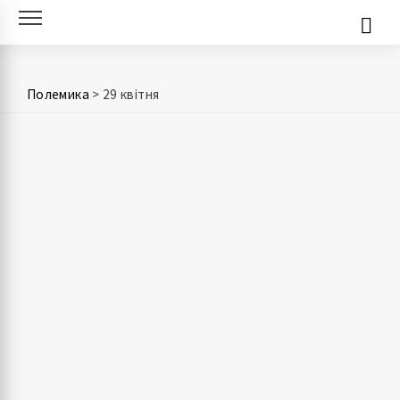
Skip
to
content
Полемика
>
29 квітня