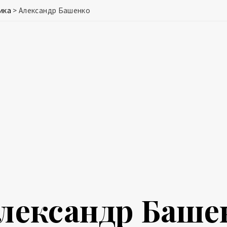
ика
>
Александр Башенко
лександр Баше