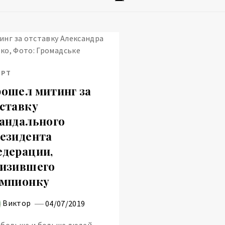
ОРТ
ошел митинг за
ставку
андального
езидента
дерации,
изившего
емпионку
Виктор
04/07/2019
 больше и больше людей