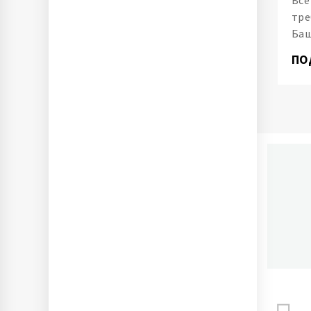
тре
Ба
ПО
П
Ново