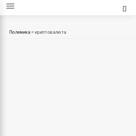
Skip
to
content
Полемика
>
криптовалюта