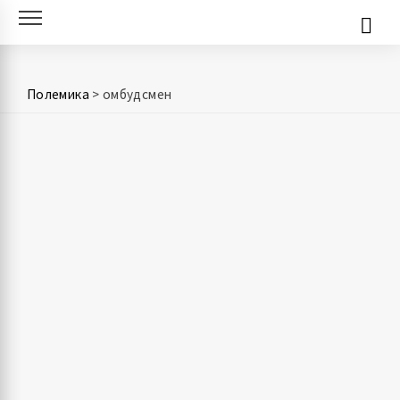
Skip
to
content
Полемика
>
омбудсмен