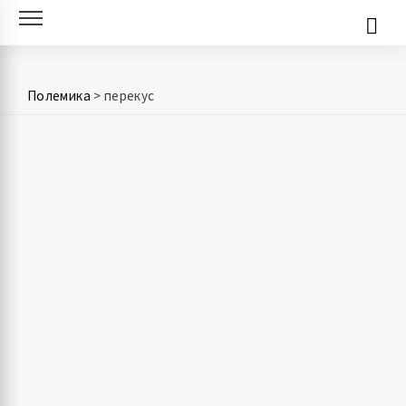
Skip
to
content
Полемика
>
перекус