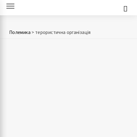
Skip
to
content
Полемика
>
терористична організація