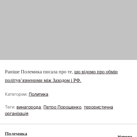
Раніше Полемика писала про те,
що відомо про обмін
політув’язненими між Заходом і РФ.
Категории:
Политика
Теги:
винагорода
,
Петро Порошенко
,
терористична
організація
Полемика
Наверх