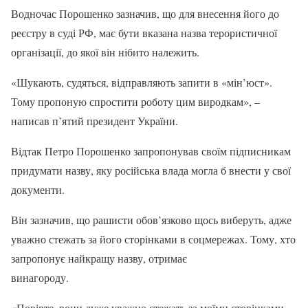
Водночас Порошенко зазначив, що для внесення його до
реєстру в суді РФ, має бути вказана назва терористичної
організації, до якої він нібито належить.
«Шукають, судяться, відправляють запити в «мін’юст».
Тому пропоную спростити роботу цим виродкам», –
написав п’ятий президент України.
Відтак Петро Порошенко запропонував своїм підписникам
придумати назву, яку російська влада могла б внести у свої
документи.
Він зазначив, що рашисти обов’язково щось виберуть, адже
уважно стежать за його сторінками в соцмережах. Тому, хто
запропонує найкращу назву, отримає
винагороду.
«Повірте, вони дуже уважно стежать за моїми сторінками,